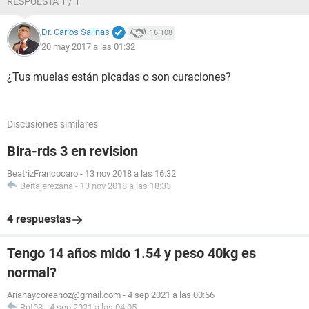
RESPUESTA 1 / 1
Dr. Carlos Salinas
16.108
20 may 2017 a las 01:32
¿Tus muelas están picadas o son curaciones?
Discusiones similares
Bira-rds 3 en revision
BeatrizFrancocaro
-
13 nov 2018 a las 16:32
Beitajerezana
-
13 nov 2018 a las 18:33
4 respuestas
Tengo 14 años mido 1.54 y peso 40kg es
normal?
Arianaycoreanoz@gmail.com
-
4 sep 2021 a las 00:56
Rut03
-
4 sep 2021 a las 04:05