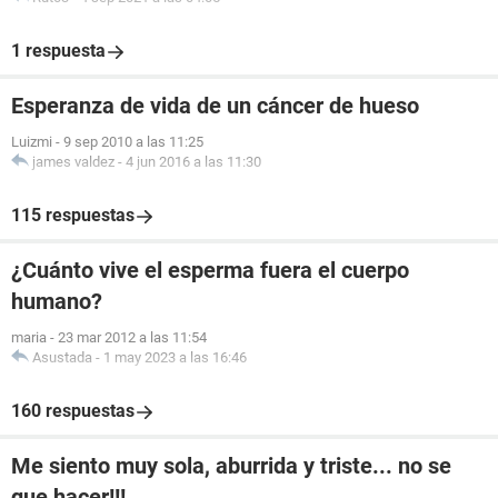
1 respuesta
Esperanza de vida de un cáncer de hueso
Luizmi
-
9 sep 2010 a las 11:25
james valdez
-
4 jun 2016 a las 11:30
115 respuestas
¿Cuánto vive el esperma fuera el cuerpo
humano?
maria
-
23 mar 2012 a las 11:54
Asustada
-
1 may 2023 a las 16:46
160 respuestas
Me siento muy sola, aburrida y triste... no se
que hacer!!!