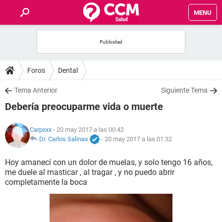
MENU
INICIO
FOROS
Foros
Dental
SALUD
Tema Anterior
Siguiente Tema
Debería preocuparme vida o muerte
FAMILIA
Carpxxx
- 20 may 2017 a las 00:42
NUTRICIÓN
Dr. Carlos Salinas
-
20 may 2017 a las 01:32
Hoy amanecí con un dolor de muelas, y solo tengo 16 años,
BIENESTAR
me duele al masticar , al tragar , y no puedo abrir
completamente la boca
SEXUALIDAD
GLOSARIO