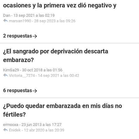
ocasiones y la primera vez dió negativo y
Dan
-
13 sep 2021 a las 02:19
marsan1990
-
28 sep 2023 a las 09:26
2 respuestas
¿El sangrado por deprivación descarta
embarazo?
KimSa29
-
30 oct 2018 a las 01:56
Victoria__7274
-
14 sep 2021 a las 00:42
6 respuestas
¿Puedo quedar embarazada en mis días no
fértiles?
ermooxa
-
23 jun 2013 a las 17:27
Enidek
-
12 abr 2020 a las 20:39