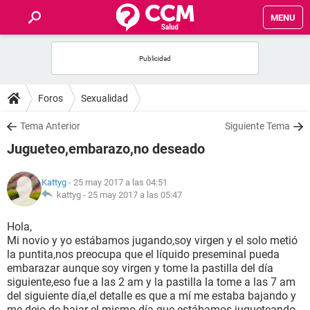
MENU
INICIO
FOROS
Foros
Sexualidad
SALUD
Tema Anterior
Siguiente Tema
Jugueteo,embarazo,no deseado
FAMILIA
Kattyg
- 25 may 2017 a las 04:51
NUTRICIÓN
kattyg -
25 may 2017 a las 05:47
Hola,
BIENESTAR
Mi novio y yo estábamos jugando,soy virgen y el solo metió
la puntita,nos preocupa que el líquido preseminal pueda
SEXUALIDAD
embarazar aunque soy virgen y tome la pastilla del día
siguiente,eso fue a las 2 am y la pastilla la tome a las 7 am
del siguiente día,el detalle es que a mí me estaba bajando y
GLOSARIO
me dejo de bajar el mismo día que estábamos jugueteando