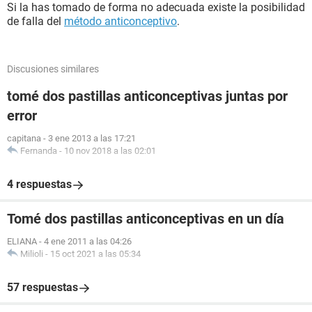
Si la has tomado de forma no adecuada existe la posibilidad
de falla del
método anticonceptivo
.
Discusiones similares
tomé dos pastillas anticonceptivas juntas por
error
capitana
-
3 ene 2013 a las 17:21
Fernanda
-
10 nov 2018 a las 02:01
4 respuestas
Tomé dos pastillas anticonceptivas en un día
ELIANA
-
4 ene 2011 a las 04:26
Milioli
-
15 oct 2021 a las 05:34
57 respuestas