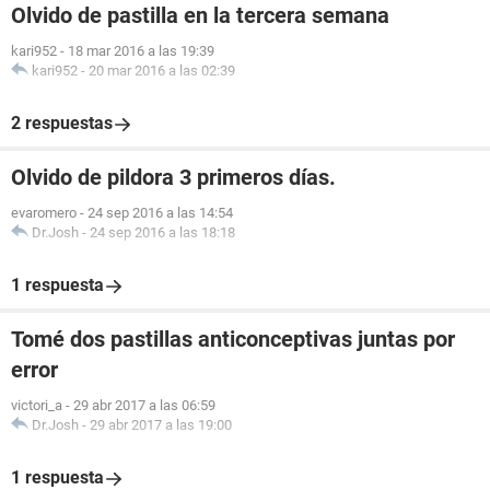
Olvido de pastilla en la tercera semana
kari952
-
18 mar 2016 a las 19:39
kari952
-
20 mar 2016 a las 02:39
2 respuestas
Olvido de pildora 3 primeros días.
evaromero
-
24 sep 2016 a las 14:54
Dr.Josh
-
24 sep 2016 a las 18:18
1 respuesta
Tomé dos pastillas anticonceptivas juntas por
error
victori_a
-
29 abr 2017 a las 06:59
Dr.Josh
-
29 abr 2017 a las 19:00
1 respuesta