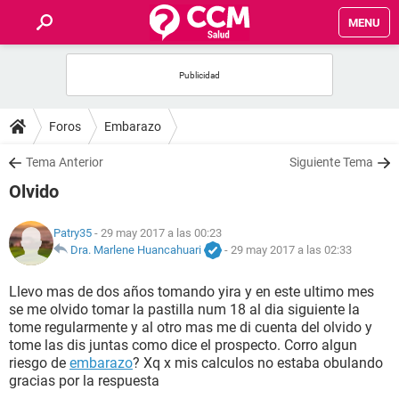
MENU
INICIO
FOROS
Foros
Embarazo
SALUD
Tema Anterior
Siguiente Tema
Olvido
FAMILIA
Patry35
- 29 may 2017 a las 00:23
NUTRICIÓN
Dra. Marlene Huancahuari
-
29 may 2017 a las 02:33
Llevo mas de dos años tomando yira y en este ultimo mes
BIENESTAR
se me olvido tomar la pastilla num 18 al dia siguiente la
tome regularmente y al otro mas me di cuenta del olvido y
SEXUALIDAD
tome las dis juntas como dice el prospecto. Corro algun
riesgo de
embarazo
? Xq x mis calculos no estaba obulando
gracias por la respuesta
GLOSARIO