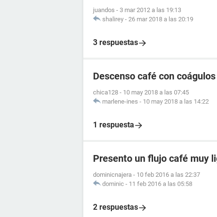
juandos
-
3 mar 2012 a las 19:13
shalirey
-
26 mar 2018 a las 20:19
3 respuestas
Descenso café con coágulos 
chica128
-
10 may 2018 a las 07:45
marlene-ines
-
10 may 2018 a las 14:22
1 respuesta
Presento un flujo café muy l
dominicnajera
-
10 feb 2016 a las 22:37
dominic
-
11 feb 2016 a las 05:58
2 respuestas