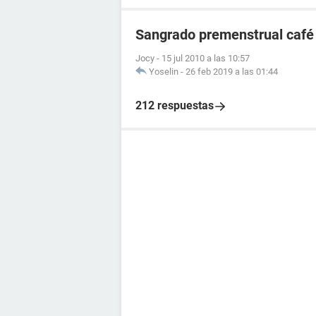
Sangrado premenstrual café
Jocy
-
15 jul 2010 a las 10:57
Yoselin
-
26 feb 2019 a las 01:44
212 respuestas