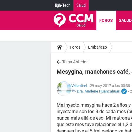
High-Tech
Salud
FOROS
SALUD
Foros
Embarazo
Tema Anterior
Mesygina, manchones café, 
V4lentin4
- 29 may 2017 a las 00:38
Dra. Marlene Huancahuari
-
2
Me inyecto mesygina hace 2 años y 
inyectarne son los 8 de cada mes (
nunca más allá de eso. Mi matrona di
que este mes tuve relaciones el 1,2 
despues tuve el 5 (mi periodo ya habi