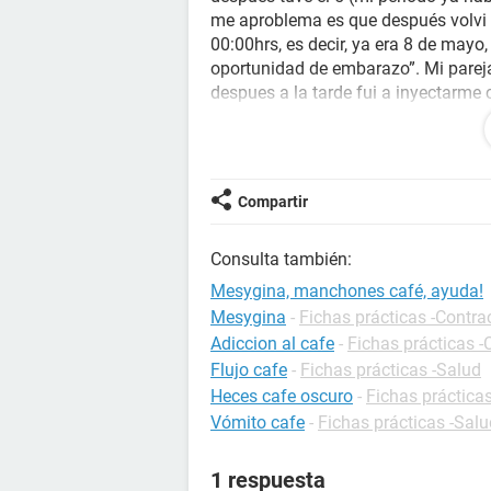
me aproblema es que después volvi a
00:00hrs, es decir, ya era 8 de mayo,
oportunidad de embarazo”. Mi pareja
despues a la tarde fui a inyectarme
llegado ya el 26 de mayo, y llevo 2
es que estoy asustada, varias opin
no me preocupe porque la inyeccion 
posible embarazo, también que pued
Compartir
constante estos años no debería d
tendria que esperar al menos un me
Consulta también:
respuestas, gracias.
Mesygina, manchones café, ayuda!
Mesygina
-
Fichas prácticas -Contra
Adiccion al cafe
-
Fichas prácticas -
Flujo cafe
-
Fichas prácticas -Salud
Heces cafe oscuro
-
Fichas prácticas
Vómito cafe
-
Fichas prácticas -Salu
1 respuesta