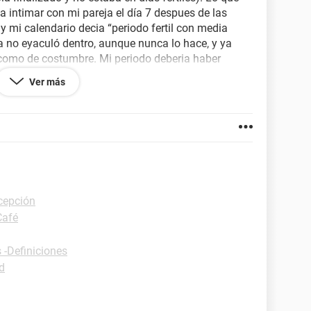
 intimar con mi pareja el día 7 despues de las
 y mi calendario decia “periodo fertil con media
 no eyaculó dentro, aunque nunca lo hace, y ya
 como de costumbre. Mi periodo deberia haber
 dias de retraso pero con manchones café. La verdad
Ver más
iones de amigas que se inyectan me han dicho que
te cubria hasta 34 dias, otras me dicen que es
e ser un cambio hormonal, y que como yo he sido
e preocuparme ya que para quedar embarazada
s despues de suspenderla definitivamente. Necesito
cepción
Café
 -Definiciones
d