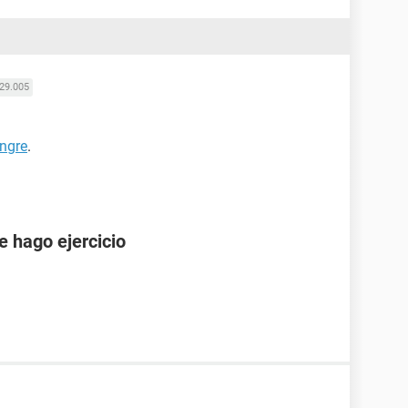
29.005
ngre
.
e hago ejercicio