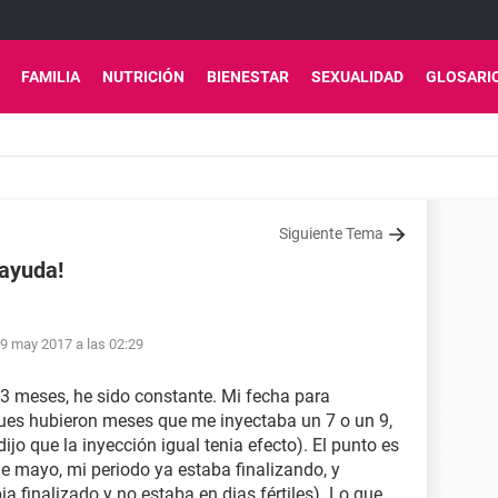
FAMILIA
NUTRICIÓN
BIENESTAR
SEXUALIDAD
GLOSARI
Siguiente Tema
ayuda!
9 may 2017 a las 02:29
3 meses, he sido constante. Mi fecha para
pues hubieron meses que me inyectaba un 7 o un 9,
jo que la inyección igual tenia efecto). El punto es
de mayo, mi periodo ya estaba finalizando, y
a finalizado y no estaba en dias fértiles). Lo que