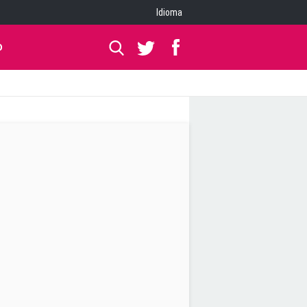
Idioma
O