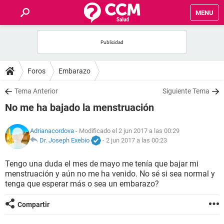
MENU
INICIO
FOROS
Foros
Embarazo
SALUD
Tema Anterior
Siguiente Tema
No me ha bajado la menstruación
FAMILIA
Adrianacordova
- Modificado el 2 jun 2017 a las 00:29
NUTRICIÓN
Dr. Joseph Exebio
-
2 jun 2017 a las 00:23
Tengo una duda el mes de mayo me tenía que bajar mi
BIENESTAR
menstruación y aún no me ha venido. No sé si sea normal y
tenga que esperar más o sea un embarazo?
SEXUALIDAD
Compartir
GLOSARIO