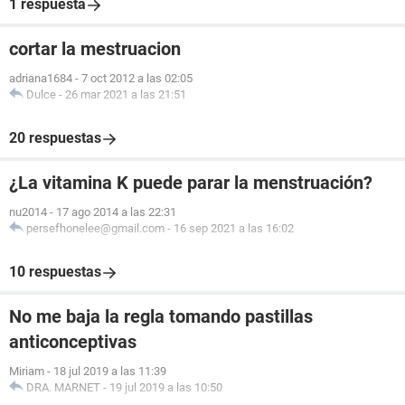
1 respuesta
cortar la mestruacion
adriana1684
-
7 oct 2012 a las 02:05
Dulce
-
26 mar 2021 a las 21:51
20 respuestas
¿La vitamina K puede parar la menstruación?
nu2014
-
17 ago 2014 a las 22:31
persefhonelee@gmail.com
-
16 sep 2021 a las 16:02
10 respuestas
No me baja la regla tomando pastillas
anticonceptivas
Miriam
-
18 jul 2019 a las 11:39
DRA. MARNET
-
19 jul 2019 a las 10:50