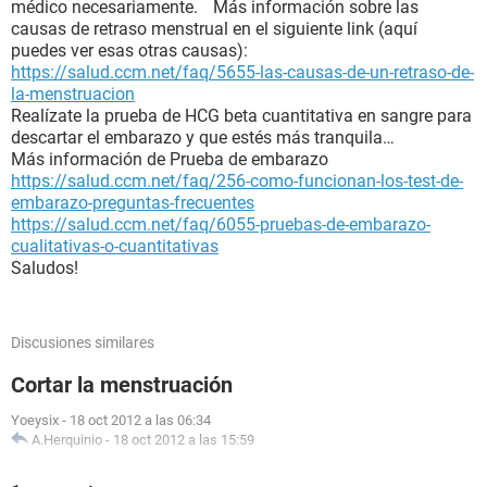
médico necesariamente. Más información sobre las
causas de retraso menstrual en el siguiente link (aquí
puedes ver esas otras causas):
https://salud.ccm.net/faq/5655-las-causas-de-un-retraso-de-
la-menstruacion
Realízate la prueba de HCG beta cuantitativa en sangre para
descartar el embarazo y que estés más tranquila…
Más información de Prueba de embarazo
https://salud.ccm.net/faq/256-como-funcionan-los-test-de-
embarazo-preguntas-frecuentes
https://salud.ccm.net/faq/6055-pruebas-de-embarazo-
cualitativas-o-cuantitativas
Saludos!
Discusiones similares
Cortar la menstruación
Yoeysix
-
18 oct 2012 a las 06:34
A.Herquinio
-
18 oct 2012 a las 15:59