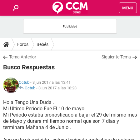
MENU
INICIO
FOROS
Foros
Bebés
SALUD
Tema Anterior
Siguiente Tema
Busco Respuestas
FAMILIA
Octub
- 3 jun 2017 a las 13:41
NUTRICIÓN
Octub
-
3 jun 2017 a las 18:23
Hola Tengo Una Duda .
BIENESTAR
Mi Ultimo Periodo Fue El 10 de mayo
Mi Periodo estaba pronosticado a bajar el 29 del mismo mes
SEXUALIDAD
de Mayo y durara mi tiempo normal que son 7 dias y
terminara Mañana 4 de Junio .
GLOSARIO
Aun no le eh recibido , estuve teniendo molestias de dolores