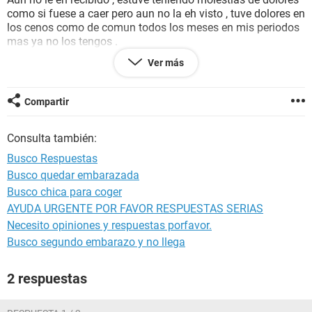
como si fuese a caer pero aun no la eh visto , tuve dolores en
los cenos como de comun todos los meses en mis periodos
mas ya no los tengos .
Ver más
Eh tenido en estos ultimos 3 dias diria yo una sensacion de
como si estuviese mojada y pienso que me ah bajado pero
cuando me observo no noto nada , eh notado que estoy
Compartir
votando mas flujo blanco de lo normal . Tengo ya 6 dias de
retraso y estoy en busca de un giecologo para un chequeo .
Consulta también:
Pero si me podrian ayudar y dar su opinion se los
agradeceria . Nunca eh tenido un embarazo tengo 22 años y
Busco Respuestas
soy casada legalmente gracias espero respuestas . Dios Les
Busco quedar embarazada
Bendiga De Gran Manera . Chao !!
Busco chica para coger
AYUDA URGENTE POR FAVOR RESPUESTAS SERIAS
Necesito opiniones y respuestas porfavor.
Busco segundo embarazo y no llega
2 respuestas