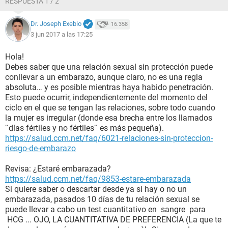
RESPUESTA 1 / 2
Dr. Joseph Exebio
16.358
3 jun 2017 a las 17:25
Hola!
Debes saber que una relación sexual sin protección puede
conllevar a un embarazo, aunque claro, no es una regla
absoluta… y es posible mientras haya habido penetración.
Esto puede ocurrir, independientemente del momento del
ciclo en el que se tengan las relaciones, sobre todo cuando
la mujer es irregular (donde esa brecha entre los llamados
¨días fértiles y no fértiles¨ es más pequeña).
https://salud.ccm.net/faq/6021-relaciones-sin-proteccion-
riesgo-de-embarazo
Revisa: ¿Estaré embarazada?
https://salud.ccm.net/faq/9853-estare-embarazada
Si quiere saber o descartar desde ya si hay o no un
embarazada, pasados 10 días de tu relación sexual se
puede llevar a cabo un test cuantitativo en sangre para
HCG ... OJO, LA CUANTITATIVA DE PREFERENCIA (La que te