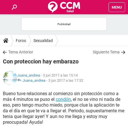
MENU
INICIO
FOROS
Foros
Sexualidad
SALUD
Tema Anterior
Siguiente Tema
Con proteccion hay embarazo
FAMILIA
Juana_andrea
- 3 jun 2017 a las 15:14
NUTRICIÓN
Juana_andrea
-
3 jun 2017 a las 17:32
Bueno tuve relaciones al comienzo sin protección como a
BIENESTAR
más 4 minutos se puso el
condón
, el no se vino ni nada de
eso, pero tengo mucho miedo, porque clue la aplicación te
SEXUALIDAD
da el día en que te va a llegar el. Periodo, supuestamente me
tenia que llegar ayer! Y aun no me llega y estoy muy
preocupada! Ayuda!
GLOSARIO