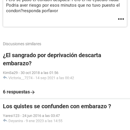
Podria aver riesgo por esos minutos que no tuvo puesto el
condon?responda porfavor
Discusiones similares
¿El sangrado por deprivación descarta
embarazo?
KimSa29
-
30 oct 2018 a las 01:56
Victoria__7274
-
14 sep 2021 a las 00:42
6 respuestas
Los quistes se confunden con embarazo ?
Yaresi123
-
24 jun 2016 a las 03:47
Deyanira
-
9 ene 2023 a las 14:55