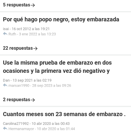
5 respuestas
Por qué hago popo negro, estoy embarazada
isai
-
16 oct 2012 a las 19:21
Ruth
-
3 ene 2022 a las 13:23
22 respuestas
Use la misma prueba de embarazo en dos
ocasiones y la primera vez dió negativo y
Dan
-
13 sep 2021 a las 02:19
marsan1990
-
28 sep 2023 a las 09:26
2 respuestas
Cuantos meses son 23 semanas de embarazo .
Carolina271992
-
10 abr 2020 a las 00:43
Hermanamayor
-
10 abr 2020 a las 01:44