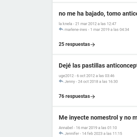
no me ha bajado, tomo antic
la knela
-
21 mar 2012 a las 12:47
marlene-ines
-
1 mar 2019 a las 04:34
25 respuestas
Dejé las pastillas anticonce
uge2012
-
6 oct 2012 a las 03:46
Jenny
-
24 oct 2018 a las 16:30
76 respuestas
Me inyecte nomestrol y no m
Annabel
-
16 mar 2019 a las 01:10
Jennifer
-
14 feb 2023 a las 11:15