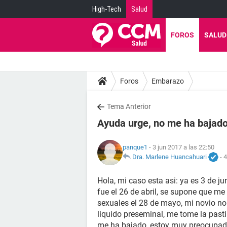
High-Tech
Salud
FOROS
SALUD
Foros
Embarazo
Tema Anterior
Ayuda urge, no me ha bajad
panque1
- 3 jun 2017 a las 22:50
Dra. Marlene Huancahuari
-
4
Hola, mi caso esta asi: ya es 3 de ju
fue el 26 de abril, se supone que me 
sexuales el 28 de mayo, mi novio no 
liquido preseminal, me tome la pasti
me ha bajado, estoy muy preocupad