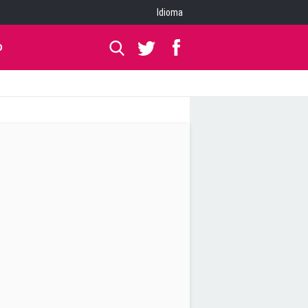
Idioma
O