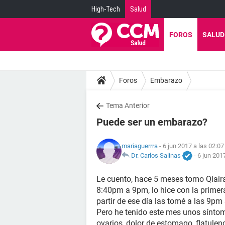
High-Tech
Salud
FOROS
SALUD
Foros
Embarazo
Tema Anterior
Puede ser un embarazo?
mariaguerrra
- 6 jun 2017 a las 02:07
Dr. Carlos Salinas
-
6 jun 201
Le cuento, hace 5 meses tomo Qlaira
8:40pm a 9pm, lo hice con la primera
partir de ese día las tomé a las 9pm 
Pero he tenido este mes unos sínto
ovarios, dolor de estomago, flatulenc