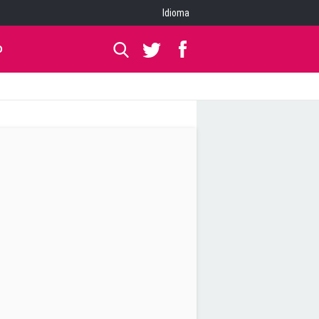
Idioma
O