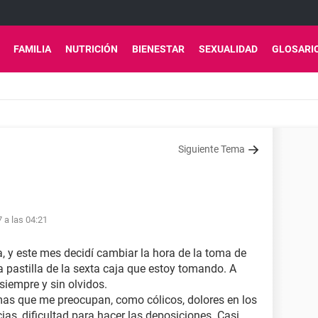
FAMILIA
NUTRICIÓN
BIENESTAR
SEXUALIDAD
GLOSARI
Siguiente Tema
7 a las 04:21
, y este mes decidí cambiar la hora de la toma de
 pastilla de la sexta caja que estoy tomando. A
siempre y sin olvidos.
mas que me preocupan, como cólicos, dolores en los
ias, dificultad para hacer las deposiciones. Casi