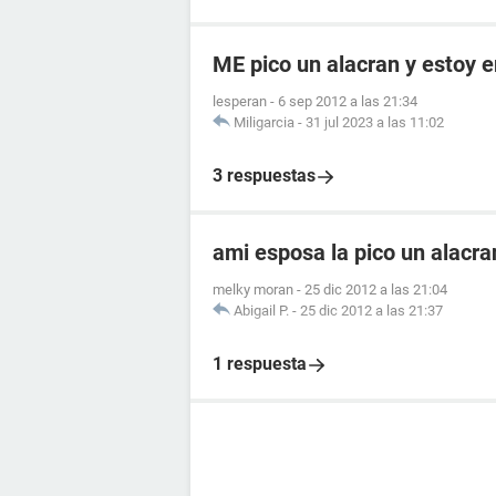
ME pico un alacran y estoy
lesperan
-
6 sep 2012 a las 21:34
Miligarcia
-
31 jul 2023 a las 11:02
3 respuestas
ami esposa la pico un alacr
melky moran
-
25 dic 2012 a las 21:04
Abigail P.
-
25 dic 2012 a las 21:37
1 respuesta