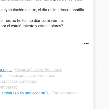
n eyaculación dentro, el día de la primera pastilla
e mes no he tenido diarrea ni vomito.
 por el estreñimiento y estos dolores?
a regla
-
Fichas prácticas -Embarazo
ión
-
Fichas prácticas -Embarazo
s prácticas -Embarazo
 embarazo
n embarazo en una ecografía
-
Foro embarazo