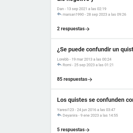
Dan
-
13 sep 2021 a las 02:19
marsan1990
-
28 sep 2023 a las 09:26
2 respuestas
¿Se puede confundir un quis
Lorebb
-
19 mar 2013 a las 00:24
Romi
-
25 sep 2023 a las 01:21
85 respuestas
Los quistes se confunden c
Yaresi123
-
24 jun 2016 a las 03:47
Deyanira
-
9 ene 2023 a las 14:55
5 respuestas