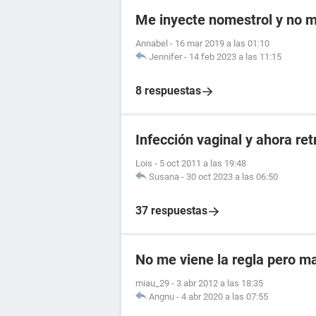
Me inyecte nomestrol y no m
Annabel
-
16 mar 2019 a las 01:10
Jennifer
-
14 feb 2023 a las 11:15
8 respuestas
Infección vaginal y ahora re
Lois
-
5 oct 2011 a las 19:48
Susana
-
30 oct 2023 a las 06:50
37 respuestas
No me viene la regla pero m
miau_29
-
3 abr 2012 a las 18:35
Angnu
-
4 abr 2020 a las 07:55