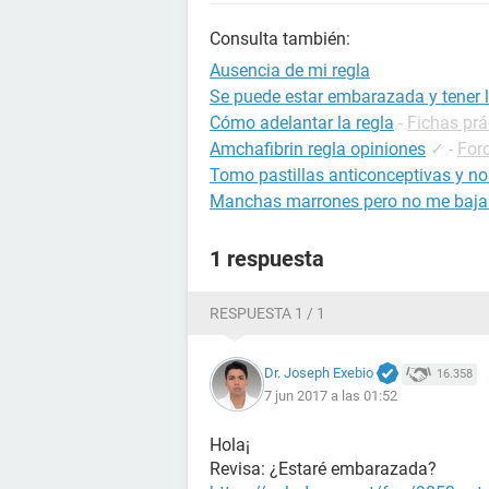
Consulta también:
Ausencia de mi regla
Se puede estar embarazada y tener l
Cómo adelantar la regla
-
Fichas prá
Amchafibrin regla opiniones
✓
-
For
Tomo pastillas anticonceptivas y no
Manchas marrones pero no me baja 
1 respuesta
RESPUESTA 1 / 1
Dr. Joseph Exebio
16.358
7 jun 2017 a las 01:52
Hola¡
Revisa: ¿Estaré embarazada?