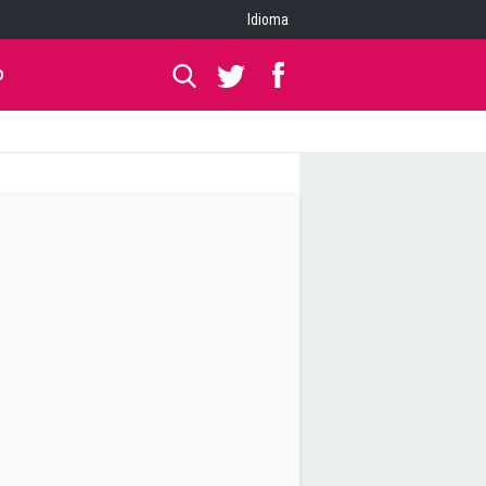
Idioma
O