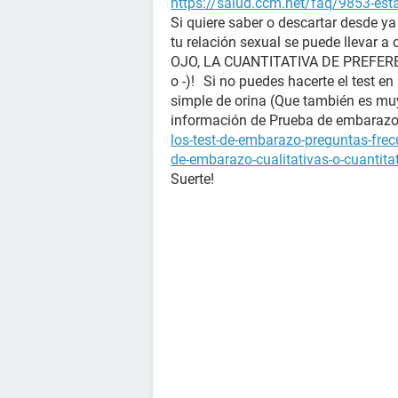
https://salud.ccm.net/faq/9853-es
Si quiere saber o descartar desde y
tu relación sexual se puede llevar a
OJO, LA CUANTITATIVA DE PREFERENC
o -)! Si no puedes hacerte el test en
simple de orina (Que también es mu
información de Prueba de embara
los-test-de-embarazo-preguntas-fre
de-embarazo-cualitativas-o-cuantita
Suerte!