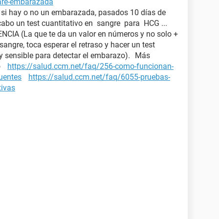
tare-embarazada
a si hay o no un embarazada, pasados 10 días de
 cabo un test cuantitativo en sangre para HCG ...
IA (La que te da un valor en números y no solo +
 sangre, toca esperar el retraso y hacer un test
y sensible para detectar el embarazo). Más
zo
https://salud.ccm.net/faq/256-como-funcionan-
cuentes
https://salud.ccm.net/faq/6055-pruebas-
tivas