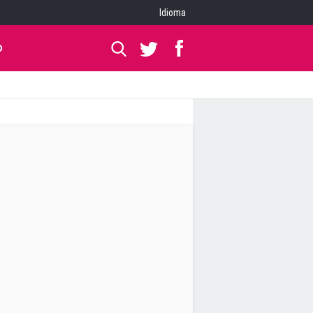
Idioma
O