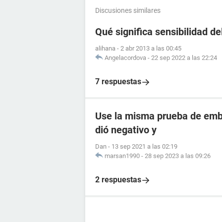
Discusiones similares
Qué significa sensibilidad de
alihana
-
2 abr 2013 a las 00:45
Angelacordova
-
22 sep 2022 a las 22:24
7 respuestas
Use la misma prueba de emba
dió negativo y
Dan
-
13 sep 2021 a las 02:19
marsan1990
-
28 sep 2023 a las 09:26
2 respuestas