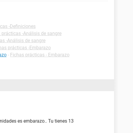
icas -Definiciones
 prácticas -Análisis de sangre
as -Análisis de sangre
has prácticas -Embarazo
azo
-
Fichas prácticas - Embarazo
unidades es embarazo.. Tu tienes 13