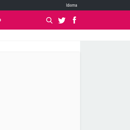
Idioma
O