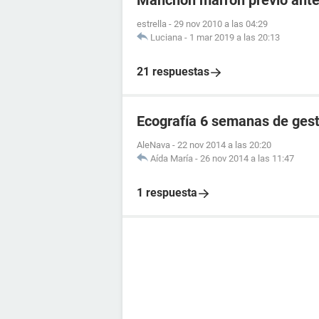
Manchón marrón previo antes
estrella
-
29 nov 2010 a las 04:29
Luciana
-
1 mar 2019 a las 20:13
21 respuestas
Ecografía 6 semanas de ges
AleNava
-
22 nov 2014 a las 20:20
Aída María
-
26 nov 2014 a las 11:47
1 respuesta