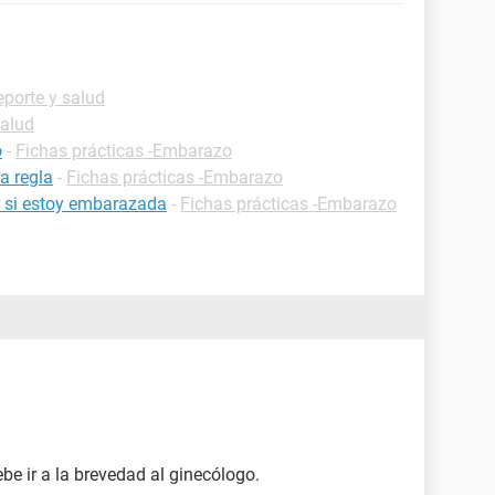
eporte y salud
Salud
o
-
Fichas prácticas -Embarazo
a regla
-
Fichas prácticas -Embarazo
 si estoy embarazada
-
Fichas prácticas -Embarazo
be ir a la brevedad al ginecólogo.