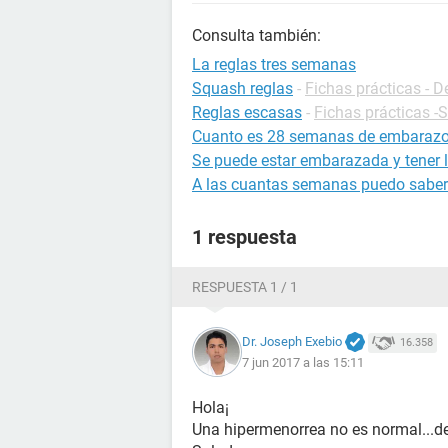
Consulta también:
La reglas tres semanas
Squash reglas
-
Fichas prácticas - D
Reglas escasas
-
Fichas prácticas -
Cuanto es 28 semanas de embaraz
Se puede estar embarazada y tener l
A las cuantas semanas puedo saber
1 respuesta
RESPUESTA 1 / 1
Dr. Joseph Exebio
16.358
7 jun 2017 a las 15:11
Hola¡
Una hipermenorrea no es normal...de