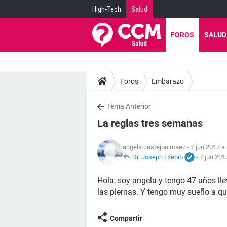
High-Tech
Salud
FOROS
SALUD
Foros
Embarazo
Tema Anterior
La reglas tres semanas
angela castejon maez
- 7 jun 2017 a
Dr. Joseph Exebio
-
7 jun 201
Hola, soy angela y tengo 47 años ll
las piernas. Y tengo muy sueño a qu
Compartir