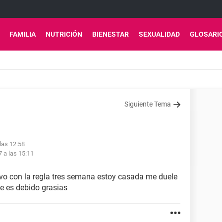
FAMILIA
NUTRICIÓN
BIENESTAR
SEXUALIDAD
GLOSARI
Siguiente Tema
 las 12:58
7 a las 15:11
evo con la regla tres semana estoy casada me duele
e es debido grasias