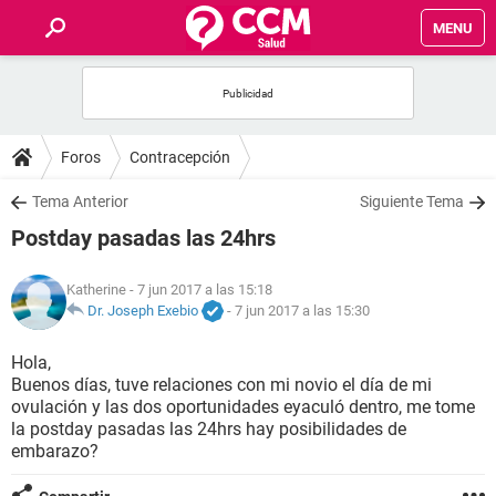
MENU
INICIO
FOROS
Foros
Contracepción
SALUD
Tema Anterior
Siguiente Tema
Postday pasadas las 24hrs
FAMILIA
Katherine
- 7 jun 2017 a las 15:18
NUTRICIÓN
Dr. Joseph Exebio
-
7 jun 2017 a las 15:30
Hola,
BIENESTAR
Buenos días, tuve relaciones con mi novio el día de mi
ovulación y las dos oportunidades eyaculó dentro, me tome
SEXUALIDAD
la postday pasadas las 24hrs hay posibilidades de
embarazo?
GLOSARIO