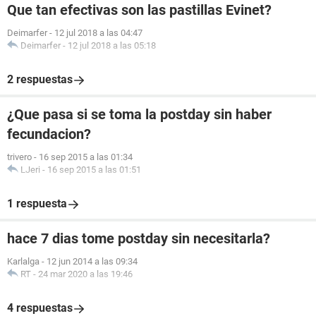
Que tan efectivas son las pastillas Evinet?
Deimarfer
-
12 jul 2018 a las 04:47
Deimarfer
-
12 jul 2018 a las 05:18
2 respuestas
¿Que pasa si se toma la postday sin haber
fecundacion?
trivero
-
16 sep 2015 a las 01:34
LJeri
-
16 sep 2015 a las 01:51
1 respuesta
hace 7 dias tome postday sin necesitarla?
Karlalga
-
12 jun 2014 a las 09:34
RT
-
24 mar 2020 a las 19:46
4 respuestas