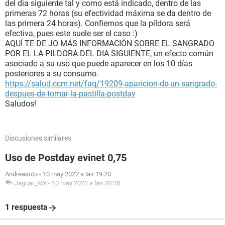
del dia siguiente tal y como está indicado, dentro de las
primeras 72 horas (su efectividad máxima se da dentro de
las primera 24 horas). Confiemos que la píldora será
efectiva, pues este suele ser el caso :)
AQUÍ TE DE JO MÁS INFORMACIÓN SOBRE EL SANGRADO
POR EL LA PILDORA DEL DIA SIGUIENTE, un efecto común
asociado a su uso que puede aparecer en los 10 días
posteriores a su consumo.
https://salud.ccm.net/faq/19209-aparicion-de-un-sangrado-
despues-de-tomar-la-pastilla-postday
Saludos!
Discusiones similares
Uso de Postday evinet 0,75
Andreasoto
-
10 may 2022 a las 19:20
Jaguar_MX
-
10 may 2022 a las 20:28
1 respuesta