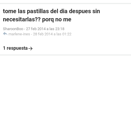
tome las pastillas del dia despues sin
necesitarlas?? porq no me
SharoonBoo
-
27 feb 2014 a las 23:18
marlene-ines
-
28 feb 2014 a las 01:22
1 respuesta