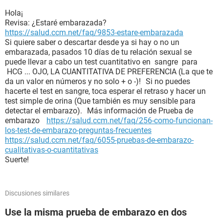
Hola¡
Revisa: ¿Estaré embarazada?
https://salud.ccm.net/faq/9853-estare-embarazada
Si quiere saber o descartar desde ya si hay o no un
embarazada, pasados 10 días de tu relación sexual se
puede llevar a cabo un test cuantitativo en sangre para
HCG ... OJO, LA CUANTITATIVA DE PREFERENCIA (La que te
da un valor en números y no solo + o -)! Si no puedes
hacerte el test en sangre, toca esperar el retraso y hacer un
test simple de orina (Que también es muy sensible para
detectar el embarazo). Más información de Prueba de
embarazo
https://salud.ccm.net/faq/256-como-funcionan-
los-test-de-embarazo-preguntas-frecuentes
https://salud.ccm.net/faq/6055-pruebas-de-embarazo-
cualitativas-o-cuantitativas
Suerte!
Discusiones similares
Use la misma prueba de embarazo en dos