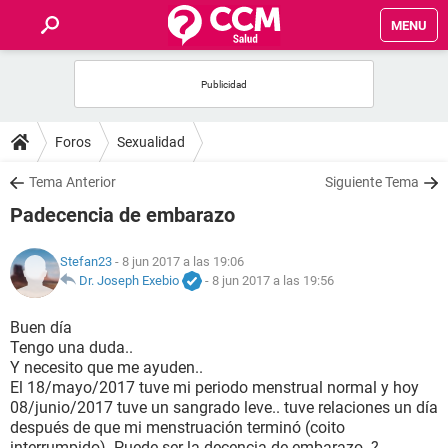
MENU
INICIO
FOROS
Foros
Sexualidad
SALUD
Tema Anterior
Siguiente Tema
Padecencia de embarazo
FAMILIA
Stefan23
- 8 jun 2017 a las 19:06
NUTRICIÓN
Dr. Joseph Exebio
-
8 jun 2017 a las 19:56
Buen día
BIENESTAR
Tengo una duda..
Y necesito que me ayuden..
SEXUALIDAD
El 18/mayo/2017 tuve mi periodo menstrual normal y hoy
08/junio/2017 tuve un sangrado leve.. tuve relaciones un día
después de que mi menstruación terminó (coito
GLOSARIO
interrumpido). Puede ser la decencia de embarazo..?