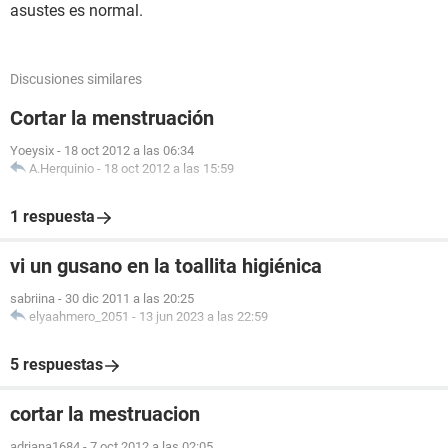
asustes es normal.
Discusiones similares
Cortar la menstruación
Yoeysix
-
18 oct 2012 a las 06:34
A.Herquinio
-
18 oct 2012 a las 15:59
1 respuesta
vi un gusano en la toallita higiénica
sabriina
-
30 dic 2011 a las 20:25
elyaahmero_2051
-
13 jun 2023 a las 22:59
5 respuestas
cortar la mestruacion
adriana1684
-
7 oct 2012 a las 02:05