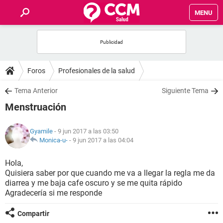
MENU
INICIO
FOROS
Foros
Profesionales de la salud
SALUD
Tema Anterior
Siguiente Tema
Menstruación
FAMILIA
Gyamile
- 9 jun 2017 a las 03:50
NUTRICIÓN
Monica-u-
-
9 jun 2017 a las 04:04
Hola,
BIENESTAR
Quisiera saber por que cuando me va a llegar la regla me da
diarrea y me baja cafe oscuro y se me quita rápido
SEXUALIDAD
Agradecería si me responde
Compartir
GLOSARIO