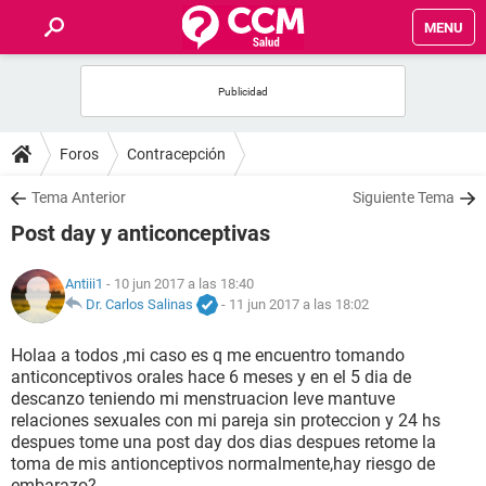
MENU
INICIO
FOROS
Foros
Contracepción
SALUD
Tema Anterior
Siguiente Tema
Post day y anticonceptivas
FAMILIA
Antiii1
- 10 jun 2017 a las 18:40
NUTRICIÓN
Dr. Carlos Salinas
-
11 jun 2017 a las 18:02
Holaa a todos ,mi caso es q me encuentro tomando
BIENESTAR
anticonceptivos orales hace 6 meses y en el 5 dia de
descanzo teniendo mi menstruacion leve mantuve
SEXUALIDAD
relaciones sexuales con mi pareja sin proteccion y 24 hs
despues tome una post day dos dias despues retome la
toma de mis antionceptivos normalmente,hay riesgo de
GLOSARIO
embarazo?