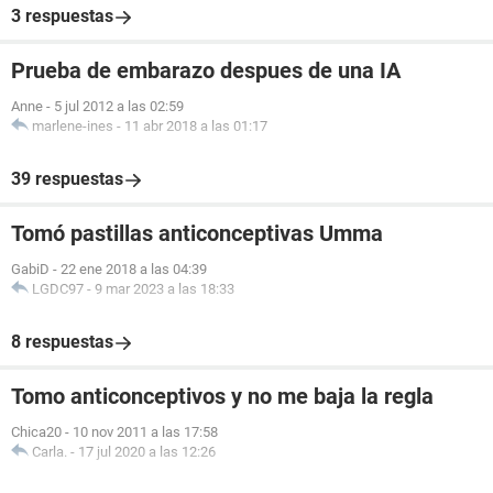
3 respuestas
Prueba de embarazo despues de una IA
Anne
-
5 jul 2012 a las 02:59
marlene-ines
-
11 abr 2018 a las 01:17
39 respuestas
Tomó pastillas anticonceptivas Umma
GabiD
-
22 ene 2018 a las 04:39
LGDC97
-
9 mar 2023 a las 18:33
8 respuestas
Tomo anticonceptivos y no me baja la regla
Chica20
-
10 nov 2011 a las 17:58
Carla.
-
17 jul 2020 a las 12:26