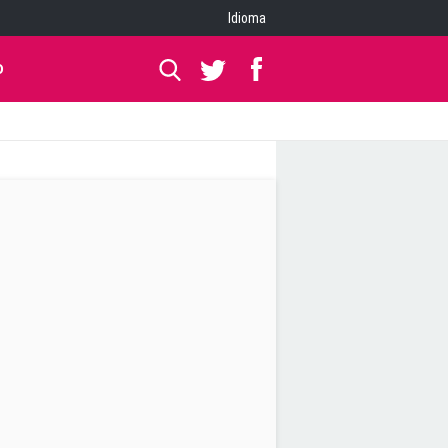
Idioma
O