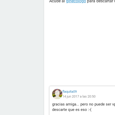
Acude al
ginecólogo
para descartar
flaquita09
14 jun 2017 a las 20:50
gracias amiga... pero no puede ser v
descarte que es eso :-(