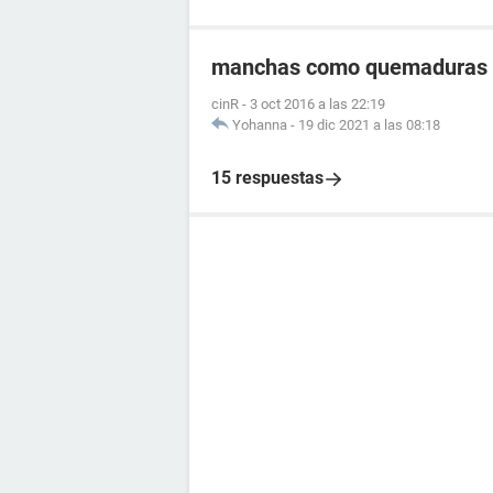
manchas como quemaduras e
cinR
-
3 oct 2016 a las 22:19
Yohanna
-
19 dic 2021 a las 08:18
15 respuestas