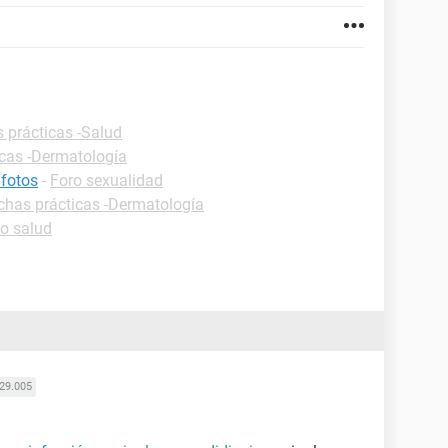
s prácticas -Salud
icas -Dermatología
 fotos
-
Foro sexualidad
chas prácticas -Dermatología
o salud
29.005