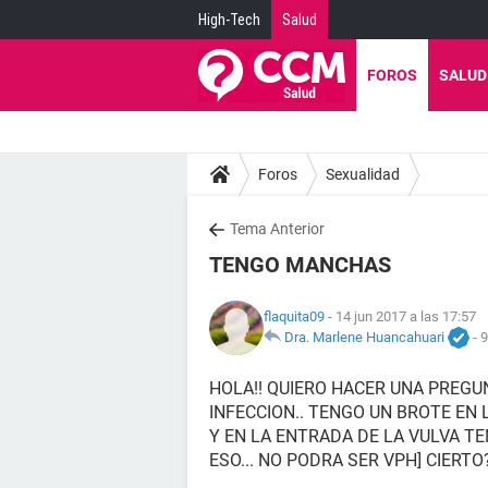
High-Tech
Salud
FOROS
SALUD
Foros
Sexualidad
Tema Anterior
TENGO MANCHAS
flaquita09
- 14 jun 2017 a las 17:57
Dra. Marlene Huancahuari
-
9
HOLA!! QUIERO HACER UNA PREG
INFECCION.. TENGO UN BROTE EN
Y EN LA ENTRADA DE LA VULVA T
ESO... NO PODRA SER VPH] CIERT