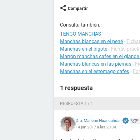
Compartir
Consulta también:
TENGO MANCHAS
Manchas blancas en el pené
-
Ficha
Manchas en el bigote
-
Fichas práct
Marrón manchas cafes en el glande
Manchas blancas en las piernas
-
Fi
Manchas en el estomago cafes
-
For
1 respuesta
RESPUESTA 1 / 1
Dra. Marlene Huancahuari
14 jun 2017 a las 20:34