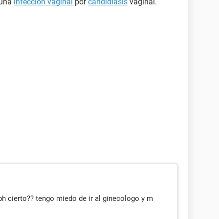
 una
infección vaginal
por
candidiasis
vaginal.
ph cierto?? tengo miedo de ir al ginecologo y m