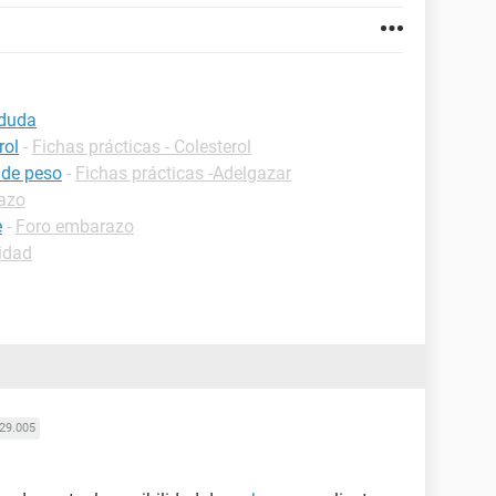
 duda
rol
-
Fichas prácticas - Colesterol
 de peso
-
Fichas prácticas -Adelgazar
azo
e
-
Foro embarazo
idad
29.005