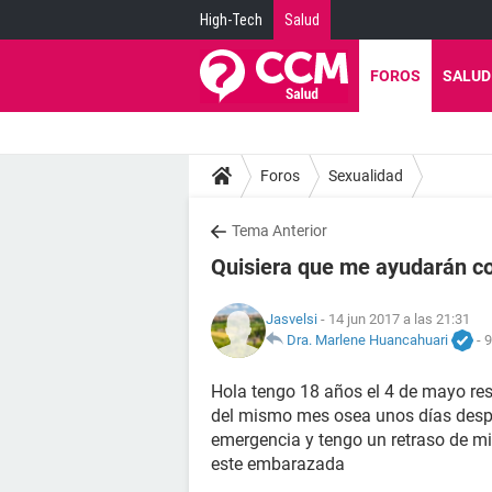
High-Tech
Salud
FOROS
SALUD
Foros
Sexualidad
Tema Anterior
Quisiera que me ayudarán c
Jasvelsi
- 14 jun 2017 a las 21:31
Dra. Marlene Huancahuari
-
9
Hola tengo 18 años el 4 de mayo resi
del mismo mes osea unos días despu
emergencia y tengo un retraso de mi 
este embarazada