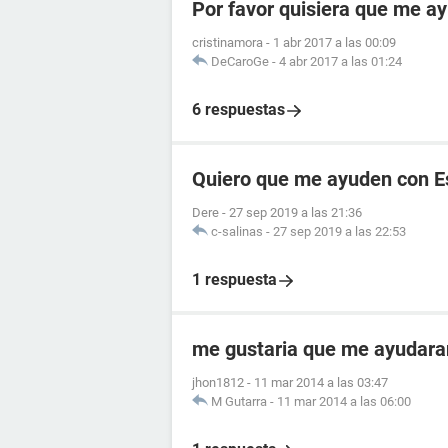
Por favor quisiera que me 
cristinamora
-
1 abr 2017 a las 00:09
DeCaroGe
-
4 abr 2017 a las 01:24
6 respuestas
Quiero que me ayuden con E
Dere
-
27 sep 2019 a las 21:36
c-salinas
-
27 sep 2019 a las 22:53
1 respuesta
me gustaria que me ayudara
jhon1812
-
11 mar 2014 a las 03:47
M Gutarra
-
11 mar 2014 a las 06:00