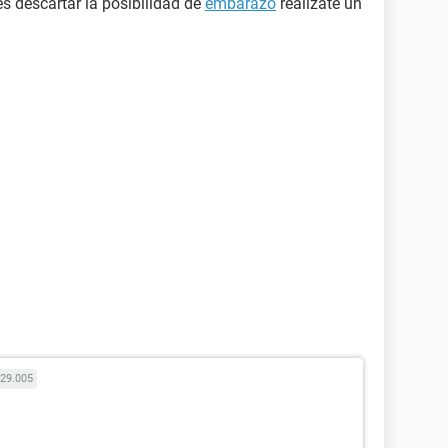
es descartar la posibilidad de
embarazo
realizate un
29.005