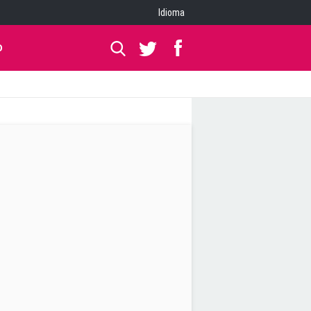
Idioma
O