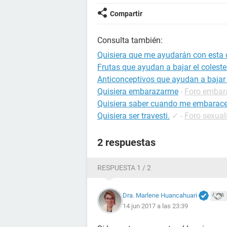
Compartir
Consulta también:
Quisiera que me ayudarán con esta
Frutas que ayudan a bajar el coleste
Anticonceptivos que ayudan a bajar
Quisiera embarazarme
-
Foro embar
Quisiera saber cuando me embarac
Quisiera ser travesti.
✓
-
Foro sexual
2 respuestas
RESPUESTA 1 / 2
Dra. Marlene Huancahuari
14 jun 2017 a las 23:39