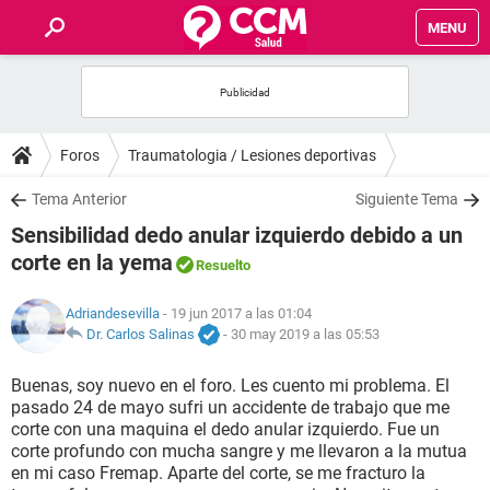
MENU
INICIO
FOROS
Foros
Traumatologia / Lesiones deportivas
SALUD
Tema Anterior
Siguiente Tema
Sensibilidad dedo anular izquierdo debido a un
FAMILIA
corte en la yema
Resuelto
NUTRICIÓN
Adriandesevilla
- 19 jun 2017 a las 01:04
Dr. Carlos Salinas
-
30 may 2019 a las 05:53
BIENESTAR
Buenas, soy nuevo en el foro. Les cuento mi problema. El
pasado 24 de mayo sufri un accidente de trabajo que me
SEXUALIDAD
corte con una maquina el dedo anular izquierdo. Fue un
corte profundo con mucha sangre y me llevaron a la mutua
en mi caso Fremap. Aparte del corte, se me fracturo la
GLOSARIO