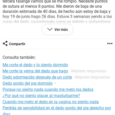
tercera falange vamos que se me rompio. Necesite puntos
de sutura al menos 8 puntos. Me dieron de baja de una
duración estimada de 40 dias, de hecho aún estoy de baja y
hoy 19 de junio hago 26 dias. Estuve 3 semanas yendo a las
curas del dedo, curandomelo como es debido y quitandome
los puntos poco a poco. El pasado jueves dia 15 me
Ver más
quitaron la venda y tengo el dedo al aire libre para que se
oxigene y se vaya cicatrizando. Tambien me mandaron
baños de contraste hasta este viernes 23 de junio. La duda
Compartir
que tengo es que tengo SENSIBILIDAD en el dedo. Donde me
esta cicatrizando noto como hormigueo. El medico me ha
Consulta también:
recomendado que manipule cosas poco a poco. Es muy
dificil porque noto como cosquilleo en el dedo y cuando
Me corte el dedo y lo siento dormido
agarro algo o sujeto algun objeto etc. La parte de la punta
Me corte la yema del dedo que hago
- Mejores respuestas
no la siento. Es como si no tuviese nada, esta como
Dedo adormecido después de un corte
- Mejores respuestas
acolchado. Pero la zona donde esta la cicatriz es lo que
explicado antes que noto hormigueo cuando agarro o sujeto
Dedo gordo del pie dormido
✓
algun objeto etc. Mi pregunta es si voy a tener esa
Porque no siento nada cuando me meto los dedos
SENSIBILIDAD para toda la vida en la zona de la cicatriz o si
¿Por qué no siento placer al masturbarme?
volvere a sentir esa parte normal alguna vez. Espero que
Cuando me meto el dedo en la vagina no siento nada
alguien me lo solucione ya que me tiene muy preocupado.
Perdida de sensibilidad en el dedo gordo del pie derecho por
Muchas gracias.
dias