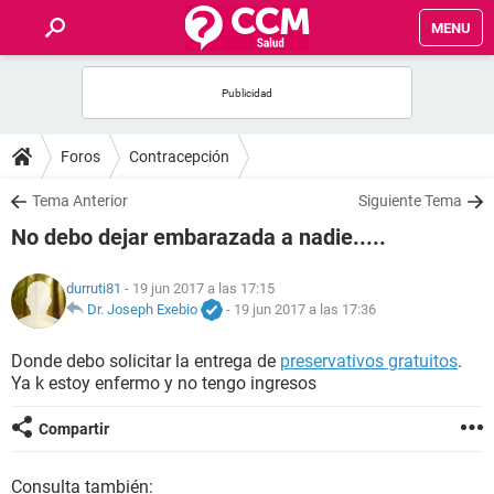
MENU
INICIO
FOROS
Foros
Contracepción
SALUD
Tema Anterior
Siguiente Tema
No debo dejar embarazada a nadie.....
FAMILIA
durruti81
- 19 jun 2017 a las 17:15
NUTRICIÓN
Dr. Joseph Exebio
-
19 jun 2017 a las 17:36
Donde debo solicitar la entrega de
preservativos gratuitos
.
BIENESTAR
Ya k estoy enfermo y no tengo ingresos
SEXUALIDAD
Compartir
GLOSARIO
Consulta también: