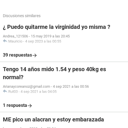
Discusiones similares
¿ Puedo quitarme la virginidad yo misma ?
Andrea_121506
-
15 may 2019 a las 20:45
Mauricio
-
4 sep 2023 a las 00:55
39 respuestas
Tengo 14 años mido 1.54 y peso 40kg es
normal?
Arianaycoreanoz@gmail.com
-
4 sep 2021 a las 00:56
Rut03
-
4 sep 2021 a las 04:05
1 respuesta
ME pico un alacran y estoy embarazada