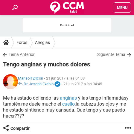
MENU
INICIO
FOROS
Foros
Alergias
SALUD
Tema Anterior
Siguiente Tema
Tengo anginas y muchos dolores
FAMILIA
Marisol124con
- 21 jun 2017 a las 04:08
NUTRICIÓN
Dr. Joseph Exebio
-
21 jun 2017 a las 04:45
Me ha estado doliendo las
anginas
y las tengo inflamadasy
BIENESTAR
también,me duele mucho el
cuello
,la cabeza ,los ojos y me
he estado sintiendo muy cansada. Que tengo y que puedo
SEXUALIDAD
hacer????
Compartir
GLOSARIO