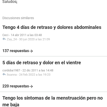
Saludos¡
Discusiones similares
Tengo 4 días de retraso y dolores abdominales
Ceci
-
14 abr 2011 a las 03:48
Zay_24
-
30 jun 2020 a las 21:09
137 respuestas
5 días de retraso y dolor en el vientre
cordoba1987
-
22 dic 2011 a las 14:48
lisanna
-
24 feb 2022 a las 19:23
220 respuestas
Tengo los síntomas de la menstruación pero no
me baja