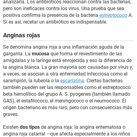
analizarla. Los antibióticos reaccionan contra las bacterias,
pero son ineficaces contra los virus. Una prueba que sea
positiva confirma la presencia de la bacteria
estreptococo
A.
Si es así, recetar un antibiótico es indispensable.
Anginas rojas
Se denomina angina roja a una inflamación aguda de la
garganta. La
mucosa
que forma el revestimiento de las
amígdalas y la laringe está enrojecida y eso la diferencia de
la angina blanca. La gran mayoría son causadas por virus y,
a veces, se asocian a otra enfermedad infecciosa como el
sarampión, la rubeola o la
escarlatina
. Ciertas bacterias
también pueden ser las responsables como el estreptococo
beta hemolítico del grupo A. S. pyogenes (también llamado
GAS), el estafilococo, el meningococo o el neumococo. El
origen bacteriano es más raro, pero con consecuencias más
graves.
Existen
dos tipos
de angina roja: la angina eritematosa o
angina roja catarral —que afecta especialmente a los niños