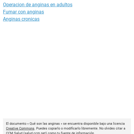
Operacion de anginas en adultos
Fumar con anginas
Anginas cronicas
El documento « Qué son las anginas » se encuentra disponible bajo una licencia
Creative Commons
. Puedes copiarlo o modificarlo libremente. No olvides citar a
CCM Salud
(
salud.ccm.net
) como tu fuente de información.