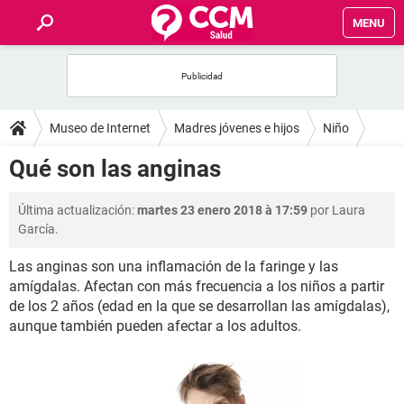
MENU
INICIO
FOROS
Museo de Internet
Madres jóvenes e hijos
Niño
SALUD
Qué son las anginas
FAMILIA
Última actualización:
martes 23 enero 2018 à 17:59
por Laura
García.
NUTRICIÓN
Las anginas son una inflamación de la faringe y las
amígdalas. Afectan con más frecuencia a los niños a partir
BIENESTAR
de los 2 años (edad en la que se desarrollan las amígdalas),
aunque también pueden afectar a los adultos.
SEXUALIDAD
GLOSARIO