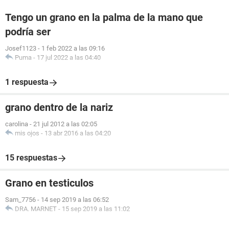
Tengo un grano en la palma de la mano que
podría ser
Josef1123
-
1 feb 2022 a las 09:16
Puma
-
17 jul 2022 a las 04:40
1 respuesta
grano dentro de la nariz
carolina
-
21 jul 2012 a las 02:05
mis ojos
-
13 abr 2016 a las 04:20
15 respuestas
Grano en testiculos
Sam_7756
-
14 sep 2019 a las 06:52
DRA. MARNET
-
15 sep 2019 a las 11:02