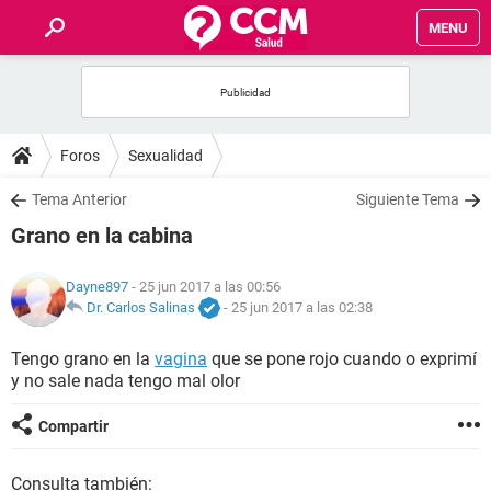
MENU
INICIO
FOROS
Foros
Sexualidad
SALUD
Tema Anterior
Siguiente Tema
Grano en la cabina
FAMILIA
Dayne897
- 25 jun 2017 a las 00:56
NUTRICIÓN
Dr. Carlos Salinas
-
25 jun 2017 a las 02:38
Tengo grano en la
vagina
que se pone rojo cuando o exprimí
BIENESTAR
y no sale nada tengo mal olor
SEXUALIDAD
Compartir
GLOSARIO
Consulta también: