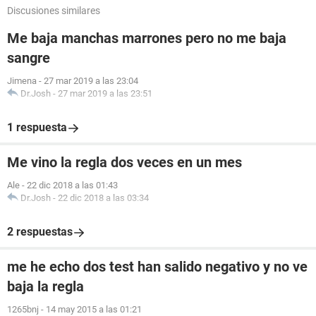
Discusiones similares
Me baja manchas marrones pero no me baja
sangre
Jimena
-
27 mar 2019 a las 23:04
Dr.Josh
-
27 mar 2019 a las 23:51
1 respuesta
Me vino la regla dos veces en un mes
Ale
-
22 dic 2018 a las 01:43
Dr.Josh
-
22 dic 2018 a las 03:34
2 respuestas
me he echo dos test han salido negativo y no ve
baja la regla
1265bnj
-
14 may 2015 a las 01:21