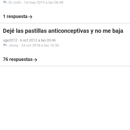
Dr.Josh
-
14 may 2015 a las 06:48
1 respuesta
Dejé las pastillas anticonceptivas y no me baja
uge2012
-
6 oct 2012 a las 03:46
Jenny
-
24 oct 2018 a las 16:30
76 respuestas