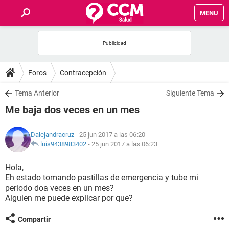
MENU
INICIO
FOROS
Foros
Contracepción
SALUD
Tema Anterior
Siguiente Tema
Me baja dos veces en un mes
FAMILIA
Dalejandracruz
- 25 jun 2017 a las 06:20
NUTRICIÓN
luis9438983402
-
25 jun 2017 a las 06:23
Hola,
BIENESTAR
Eh estado tomando pastillas de emergencia y tube mi
periodo doa veces en un mes?
SEXUALIDAD
Alguien me puede explicar por que?
Compartir
GLOSARIO