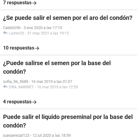
7 respuestas
¿Se puede salir el semen por el aro del condón?
Caleb2r56
-
3 ene 2020 a las 17:10
Lester23
-
31 may 2021 a las 19:12
10 respuestas
¿Puede salirse el semen por la base del
condón?
sofia_96_5688
-
16 mar 2019 a las 01:07
DRA. MARNET
-
16 mar 2019 a las 12:50
4 respuestas
Puede salir el liquido preseminal por la base del
condón?
juanperezal123
-
12 jul 2020 a las 18:59