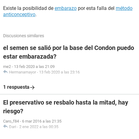
Existe la posibilidad de
embarazo
por esta falla del
método
anticonceptivo
.
Discusiones similares
el semen se salió por la base del Condon puedo
estar embarazada?
me2
-
13 feb 2020 a las 21:09
Hermanamayor
-
13 feb 2020 a las 23:16
1 respuesta
El preservativo se resbalo hasta la mitad, hay
riesgo?
Caro_f84
-
6 mar 2016 a las 21:35
Dari
-
2 ene 2022 a las 00:35