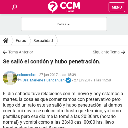
MENU
INICIO
FOROS
Foros
Sexualidad
SALUD
Tema Anterior
Siguiente Tema
Se salió el condón y hubo penetración.
FAMILIA
nolocreobro
- 27 jun 2017 a las 15:39
NUTRICIÓN
Dra. Marlene Huancahuari
-
27 jun 2017 a las 15:58
El día sabado tuve relaciones con mi novio y hoy estamos a
BIENESTAR
martes, la cosa es que comenzamos con preservativo pero
luego dd un rato este se salió y hubo penetración, al darnos
SEXUALIDAD
cuenta mi novio se colocó otro hasta que terminó, yo tomo
pastillas pero ese día me la tomé a las 20:30hrs (horario
normal) y vomité como a las 23:40 casi 00:00 hrs, llevo
GLOSARIO
tomándolas hace casi 3 meses.