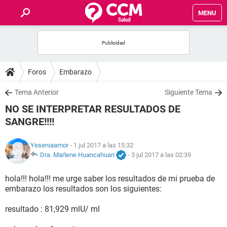
MENU
INICIO
FOROS
Foros
Embarazo
SALUD
Tema Anterior
Siguiente Tema
NO SE INTERPRETAR RESULTADOS DE
FAMILIA
SANGRE!!!!
NUTRICIÓN
Yeseniaamor
- 1 jul 2017 a las 15:32
Dra. Marlene Huancahuari
-
3 jul 2017 a las 02:39
BIENESTAR
hola!!! hola!!! me urge saber los resultados de mi prueba de
embarazo los resultados son los siguientes:
SEXUALIDAD
resultado : 81,929 mlU/ ml
GLOSARIO