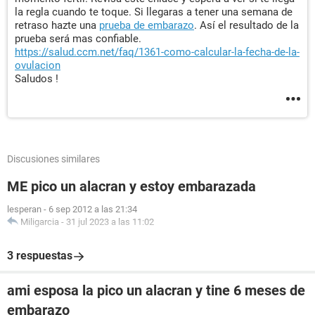
la regla cuando te toque. Si llegaras a tener una semana de
retraso hazte una
prueba de embarazo
. Así el resultado de la
prueba será mas confiable.
https://salud.ccm.net/faq/1361-como-calcular-la-fecha-de-la-
ovulacion
Saludos !
Discusiones similares
ME pico un alacran y estoy embarazada
lesperan
-
6 sep 2012 a las 21:34
Miligarcia
-
31 jul 2023 a las 11:02
3 respuestas
ami esposa la pico un alacran y tine 6 meses de
embarazo