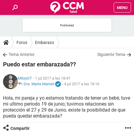
MENU
INICIO
FOROS
Foros
Embarazo
SALUD
Tema Anterior
Siguiente Tema
Puedo estar embarazada??
FAMILIA
MitzyGT
- 1 jul 2017 a las 18:47
NUTRICIÓN
Dra. Marta Marnet
-
4 jul 2017 a las 18:16
Hola, mi pareja y yo estamos tratando de tener un bebé, tuve
BIENESTAR
mi ultimo periodo 19 de junio; tuvimos relaciones sin
protección el 27 y 29 de Junio, existe la posibilidad de que
SEXUALIDAD
pueda quedar embarazada?
Compartir
GLOSARIO