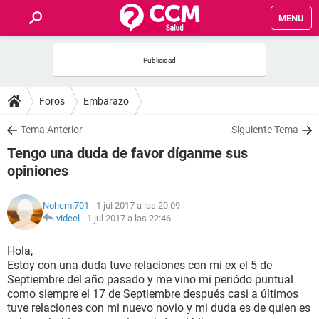
MENU
INICIO
FOROS
Foros
Embarazo
SALUD
Tema Anterior
Siguiente Tema
Tengo una duda de favor díganme sus
FAMILIA
opiniones
NUTRICIÓN
Nohemi701
- 1 jul 2017 a las 20:09
videel
-
1 jul 2017 a las 22:46
BIENESTAR
Hola,
Estoy con una duda tuve relaciones con mi ex el 5 de
SEXUALIDAD
Septiembre del año pasado y me vino mi periódo puntual
como siempre el 17 de Septiembre después casi a últimos
tuve relaciones con mi nuevo novio y mi duda es de quien es
GLOSARIO