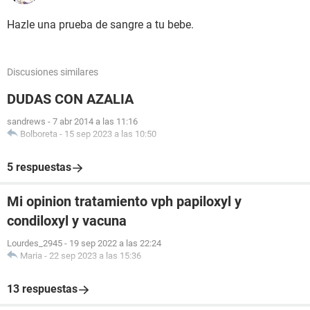
Hazle una prueba de sangre a tu bebe.
Discusiones similares
DUDAS CON AZALIA
sandrews
-
7 abr 2014 a las 11:16
Bolboreta
-
15 sep 2023 a las 10:50
5 respuestas
Mi opinion tratamiento vph papiloxyl y
condiloxyl y vacuna
Lourdes_2945
-
19 sep 2022 a las 22:24
Maria
-
22 sep 2023 a las 15:36
13 respuestas