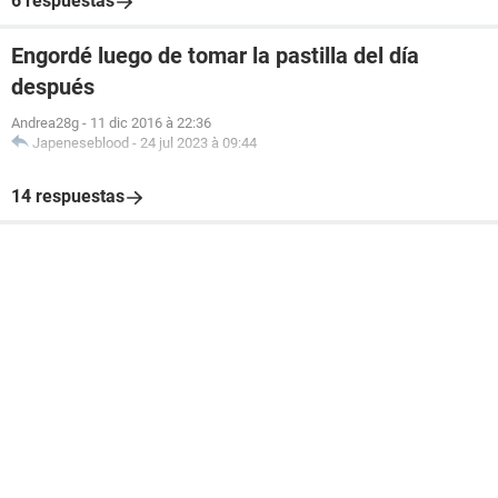
6 respuestas
Engordé luego de tomar la pastilla del día
después
Andrea28g
-
11 dic 2016 à 22:36
Japeneseblood
-
24 jul 2023 à 09:44
14 respuestas