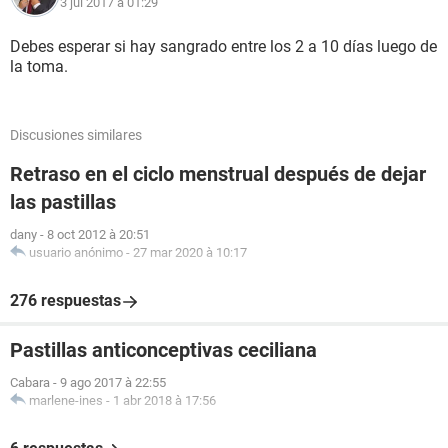
3 jul 2017 à 01:29
Debes esperar si hay sangrado entre los 2 a 10 días luego de
la toma.
Discusiones similares
Retraso en el ciclo menstrual después de dejar
las pastillas
dany
-
8 oct 2012 à 20:51
usuario anónimo
-
27 mar 2020 à 10:17
276 respuestas
Pastillas anticonceptivas ceciliana
Cabara
-
9 ago 2017 à 22:55
marlene-ines
-
1 abr 2018 à 17:56