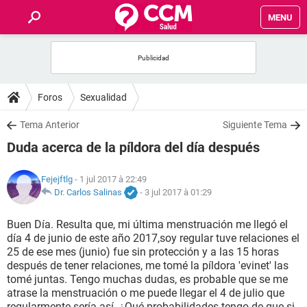
MENU
INICIO
FORUMS
Foros
Sexualidad
SALUD
Tema Anterior
Siguiente Tema
Duda acerca de la píldora del día después
FAMILIA
Fejejftlg
- 1 jul 2017 à 22:49
NUTRICIÓN
Dr. Carlos Salinas
-
3 jul 2017 à 01:29
Buen Día. Resulta que, mi última menstruación me llegó el
BIENESTAR
día 4 de junio de este año 2017,soy regular tuve relaciones el
25 de ese mes (junio) fue sin protección y a las 15 horas
SEXUALIDAD
después de tener relaciones, me tomé la píldora 'evinet' las
tomé juntas. Tengo muchas dudas, es probable que se me
atrase la menstruación o me puede llegar el 4 de julio que
GLOSARIO
regularmente sería así. ¿Qué probabilidades tengo de que si