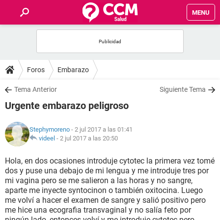
MENU
INICIO
FOROS
Foros
Embarazo
SALUD
Tema Anterior
Siguiente Tema
Urgente embarazo peligroso
FAMILIA
Stephymoreno
- 2 jul 2017 a las 01:41
NUTRICIÓN
videel
-
2 jul 2017 a las 20:50
Hola, en dos ocasiones introduje cytotec la primera vez tomé
BIENESTAR
dos y puse una debajo de mi lengua y me introduje tres por
mi vagina pero se me salieron a las horas y no sangre,
SEXUALIDAD
aparte me inyecte syntocinon o también oxitocina. Luego
me volví a hacer el examen de sangre y salió positivo pero
me hice una ecografia transvaginal y no salía feto por
GLOSARIO
ningún lado, entonces volví y me introduje cytotec pero