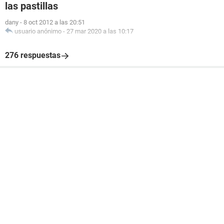
las pastillas
dany
-
8 oct 2012 a las 20:51
usuario anónimo
-
27 mar 2020 a las 10:17
276 respuestas