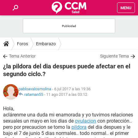
MENU
INICIO
FOROS
Foros
Embarazo
SALUD
Tema Anterior
Siguiente Tema
¿la pildora del dia despues puede afectar en el
FAMILIA
segundo ciclo.?
NUTRICIÓN
pabloavalosmolina
- 6 jul 2017 a las 19:36
rataman55
-
11 ago 2017 a las 03:12
BIENESTAR
Hola,
aclárenme una duda mi enamorada y yo tuvimos relaciones
SEXUALIDAD
sexuales un mayo en los dias de
ovulacion
con protección..
pero por precaucion se tomo la
pildora
del dia despues y le
bajo el 7 de junio 5 dias normales.. todo normal.. el primer
GLOSARIO