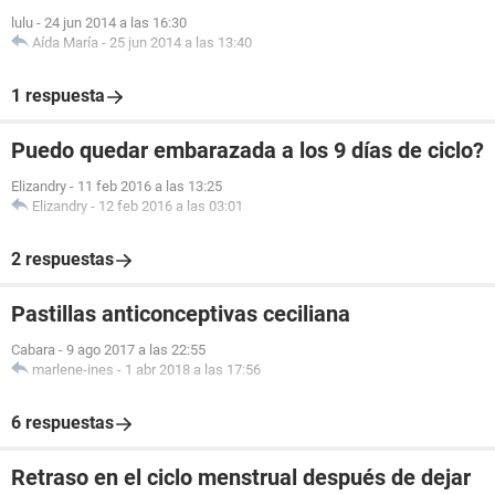
lulu
-
24 jun 2014 a las 16:30
Aída María
-
25 jun 2014 a las 13:40
1 respuesta
Puedo quedar embarazada a los 9 días de ciclo?
Elizandry
-
11 feb 2016 a las 13:25
Elizandry
-
12 feb 2016 a las 03:01
2 respuestas
Pastillas anticonceptivas ceciliana
Cabara
-
9 ago 2017 a las 22:55
marlene-ines
-
1 abr 2018 a las 17:56
6 respuestas
Retraso en el ciclo menstrual después de dejar