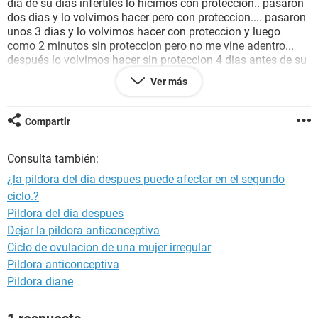
dia de su dias infertiles lo hicimos con proteccion.. pasaron
dos dias y lo volvimos hacer pero con proteccion.... pasaron
unos 3 dias y lo volvimos hacer con proteccion y luego
como 2 minutos sin proteccion pero no me vine adentro...
después lo volvimos hacer sin proteccion 4 dias antes de su
perdiodo no me vine adentro nisiquiera acabe ademas no
Ver más
fue mas de 8 minutos... todas las relaciones lo hicimos en
sus dias infetiles... ahora lleva 4 dias de retraso pero
presenta los sintomas de
sensibilidad
en los pechos y
Compartir
acne
... lei un poco y pues la pildora afecta por lo menos 2-3
ciclos.. es posible q este embarazada o sea solo los
efectos
Consulta también:
de la pildora
.? ah y le dio un resfriado tremendo y tuvo q
tomar un
antibiotico
( pensilina )le pusieron en inyectable...
¿la pildora del dia despues puede afectar en el segundo
que es lo q pueda ser.? ayuda saludos.....
ciclo.?
Pildora del dia despues
Dejar la pildora anticonceptiva
Ciclo de ovulacion de una mujer irregular
Pildora anticonceptiva
Pildora diane