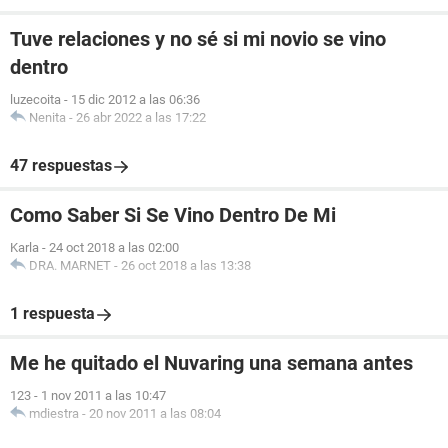
Tuve relaciones y no sé si mi novio se vino
dentro
luzecoita
-
15 dic 2012 a las 06:36
Nenita
-
26 abr 2022 a las 17:22
47 respuestas
Como Saber Si Se Vino Dentro De Mi
Karla
-
24 oct 2018 a las 02:00
DRA. MARNET
-
26 oct 2018 a las 13:38
1 respuesta
Me he quitado el Nuvaring una semana antes
123
-
1 nov 2011 a las 10:47
mdiestra
-
20 nov 2011 a las 08:04