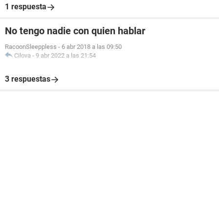
1 respuesta
No tengo nadie con quien hablar
RacoonSleeppless
-
6 abr 2018 a las 09:50
Cilova
-
9 abr 2022 a las 21:54
3 respuestas