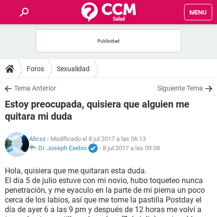
MENU
INICIO
FOROS
Foros
Sexualidad
SALUD
Tema Anterior
Siguiente Tema
Estoy preocupada, quisiera que alguien me
FAMILIA
quitara mi duda
NUTRICIÓN
Alicsz
- Modificado el 8 jul 2017 a las 06:13
Dr. Joseph Exebio
-
8 jul 2017 a las 09:58
BIENESTAR
Hola, quisiera que me quitaran esta duda.
El día 5 de julio estuve con mi novio, hubo toqueteo nunca
SEXUALIDAD
penetración, y me eyaculo en la parte de mi pierna un poco
cerca de los labios, así que me tome la pastilla Postday el
día de ayer 6 a las 9 pm y después de 12 horas me volví a
GLOSARIO