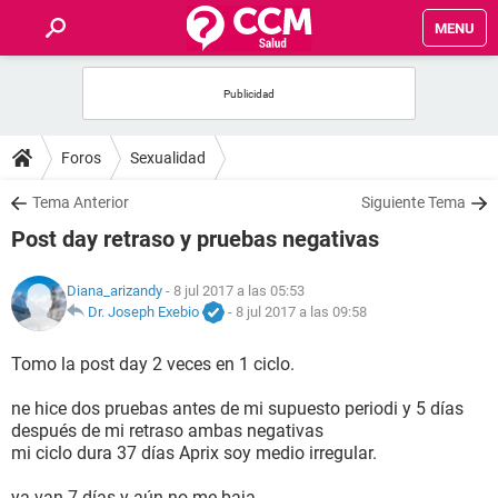
MENU
INICIO
FOROS
Foros
Sexualidad
SALUD
Tema Anterior
Siguiente Tema
Post day retraso y pruebas negativas
FAMILIA
Diana_arizandy
- 8 jul 2017 a las 05:53
NUTRICIÓN
Dr. Joseph Exebio
-
8 jul 2017 a las 09:58
Tomo la post day 2 veces en 1 ciclo.
BIENESTAR
ne hice dos pruebas antes de mi supuesto periodi y 5 días
SEXUALIDAD
después de mi retraso ambas negativas
mi ciclo dura 37 días Aprix soy medio irregular.
GLOSARIO
ya van 7 días y aún no me baja