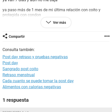
ya paso más de 1 mes de mi última relación con coito y
protegida con condon
Ver más
creen que aya posibilidad de embarazo o solo me estoy
preocupando de más y retrasando más mi periodo.
Compartir
las pruebas que me hice miden 25 la hormona del
embarazo. (Clearblue)
Consulta también:
Post day retraso y pruebas negativas
Post day
Sangrado post coito
Retraso menstrual
Cada cuanto se puede tomar la post day
Alimentos con calorias negativas
1 respuesta