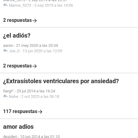
Marive_5373
-
3 sep 2019 a las 14:06
2 respuestas
¿el adiós?
aaron
-
21 may 2020 a las 20:34
Joe_0
-
13 jun 2020 a las 12:09
2 respuestas
¿Extrasístoles ventriculares por ansiedad?
Ilargi*
-
29 jul 2014 a las 16:24
Nahe
-
2 oct 2023 a las 06:18
117 respuestas
amor adios
desideri
-
10 jun 2014 a las 01:10