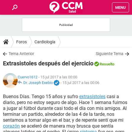
MENU
INICIO
FOROS
Foros
Cardiología
SALUD
Tema Anterior
Siguiente Tema
Extrasistoles después del ejercicio
Resuelto
FAMILIA
Cuervo1612
- 15 jul 2017 a las 00:00
NUTRICIÓN
Dr. Joseph Exebio
-
15 jul 2017 a las 00:06
Buenos Días. Tengo 15 años y sufro
extrasístoles
casi a
BIENESTAR
diario, pero no estoy seguro de algo. Hace 1 semana fuimos
a jugar al fútbol durante casi todo el día con mis amigos. Al
SEXUALIDAD
terminar un partido, alrededor de las 4 de la tarde, nos
sentamos a tomar algo en el bar, y de repente sentí que mi
corazón
se aceleró de manera muy brusca que sentía
GLOSARIO
algunos latidos en el pecho. El único
síntoma
fue ese, pero