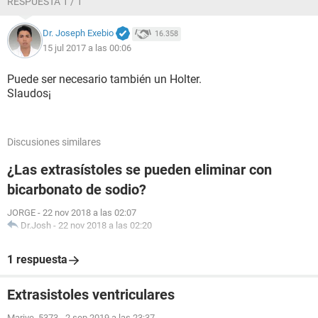
RESPUESTA 1 / 1
Dr. Joseph Exebio
16.358
15 jul 2017 a las 00:06
Puede ser necesario también un Holter.
Slaudos¡
Discusiones similares
¿Las extrasístoles se pueden eliminar con
bicarbonato de sodio?
JORGE
-
22 nov 2018 a las 02:07
Dr.Josh
-
22 nov 2018 a las 02:20
1 respuesta
Extrasistoles ventriculares
Marive_5373
-
2 sep 2019 a las 23:37