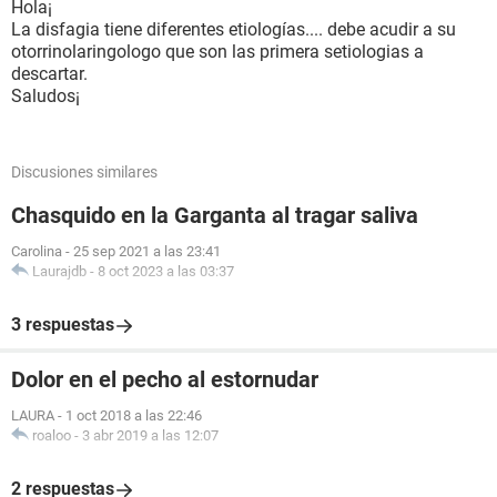
Hola¡
La disfagia tiene diferentes etiologías.... debe acudir a su
otorrinolaringologo que son las primera setiologias a
descartar.
Saludos¡
Discusiones similares
Chasquido en la Garganta al tragar saliva
Carolina
-
25 sep 2021 a las 23:41
Laurajdb
-
8 oct 2023 a las 03:37
3 respuestas
Dolor en el pecho al estornudar
LAURA
-
1 oct 2018 a las 22:46
roaloo
-
3 abr 2019 a las 12:07
2 respuestas