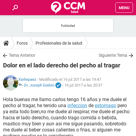
MENU
INICIO
FOROS
Foros
Profesionales de la salud
SALUD
Tema Anterior
Siguiente Tema
Dolor en el lado derecho del pecho al tragar
FAMILIA
Xarliepaez
- Modificado el 16 jul 2017 a las 19:47
NUTRICIÓN
Dr. Joseph Exebio
-
16 jul 2017 a las 20:37
Hola buenas me llamo carlos tengo 16 años y me duele el
BIENESTAR
pecho al tragar, he tenido una
infeccion
de
estomago
pero
ya esta todo bien,no me duele al respirar, me duele el pecho
SEXUALIDAD
hacia el lado derecho, cuando trago comida o bebida,
mastico muy bien y aun asi me sigue pasando, sobretodo
me duele al beber cosas calientes o frias, si alguien me
GLOSARIO
pudiese ayudar se lo agradeceria