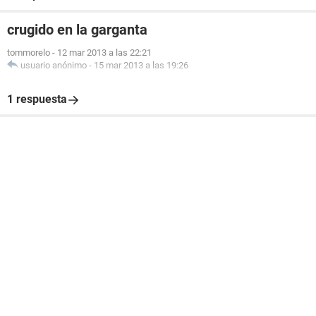
crugido en la garganta
tommorelo
-
12 mar 2013 a las 22:21
usuario anónimo
-
15 mar 2013 a las 19:26
1 respuesta