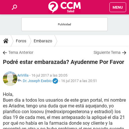
MENU
INICIO
FOROS
Foros
Embarazo
SALUD
Tema Anterior
Siguiente Tema
Podré estar embarazada? Ayudenme Por Favor
FAMILIA
AriVilla
- 16 jul 2017 a las 20:05
NUTRICIÓN
Dr. Joseph Exebio
-
16 jul 2017 a las 20:51
Hola,
BIENESTAR
Buen día a todos los usuarios de este gran portal, mi nombre
es Ariadne, tengo una duda que me está aquejando, yo
SEXUALIDAD
planifico con losovu (medroxiprogesterona y estradiol) los
días 19 de cada mes, el mes antepasado la apliqué el día 21
por qué no había en la farmacia donde soy cliente y la
GLOSARIO
encontré en otra y no hubo problema el mes pasado sucede