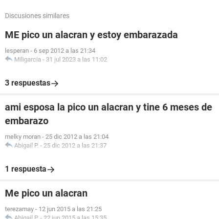
Discusiones similares
ME pico un alacran y estoy embarazada
lesperan
-
6 sep 2012 a las 21:34
Miligarcia
-
31 jul 2023 a las 11:02
3 respuestas
ami esposa la pico un alacran y tine 6 meses de
embarazo
melky moran
-
25 dic 2012 a las 21:04
Abigail P.
-
25 dic 2012 a las 21:37
1 respuesta
Me pico un alacran
terezamay
-
12 jun 2015 a las 21:25
Abigail P.
-
22 jun 2015 a las 15:35