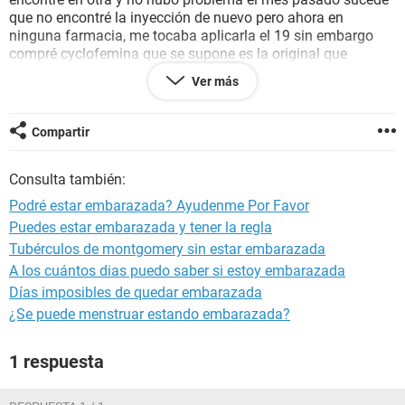
que no encontré la inyección de nuevo pero ahora en
ninguna farmacia, me tocaba aplicarla el 19 sin embargo
compré cyclofemina que se supone es la original que
contiene también medroxiprogesterona y estradiol, en la
Ver más
misma cantidad y me la aplicaron el día 21 otra vez, sin
embargo tuve relaciones sin protección y eyaculo dentro mi
pareja el día 20, mi regla es exacta los días 11 o 12 del mes,
Compartir
hasta ahora solo he tenido dos pequeños sangrados
marrones por la noche y al parecer el SPM ha sido muy
Consulta también:
fuerte, Dolores muy agudos, pero tengo duda si puedo estar
embarazada por estas razones, espero su respuesta y
Podré estar embarazada? Ayudenme Por Favor
muchas gracias.
Puedes estar embarazada y tener la regla
Tubérculos de montgomery sin estar embarazada
A los cuántos dias puedo saber si estoy embarazada
Días imposibles de quedar embarazada
¿Se puede menstruar estando embarazada?
1 respuesta