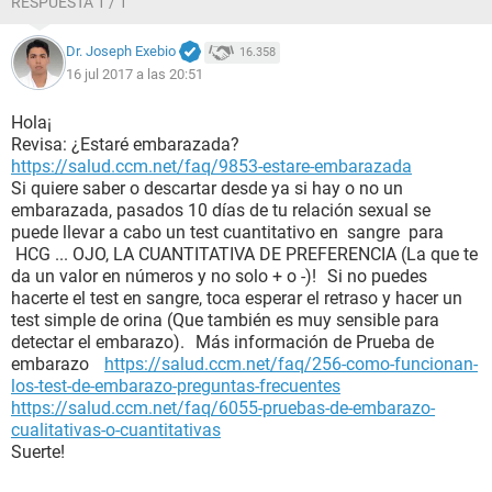
RESPUESTA 1 / 1
Dr. Joseph Exebio
16.358
16 jul 2017 a las 20:51
Hola¡
Revisa: ¿Estaré embarazada?
https://salud.ccm.net/faq/9853-estare-embarazada
Si quiere saber o descartar desde ya si hay o no un
embarazada, pasados 10 días de tu relación sexual se
puede llevar a cabo un test cuantitativo en sangre para
HCG ... OJO, LA CUANTITATIVA DE PREFERENCIA (La que te
da un valor en números y no solo + o -)! Si no puedes
hacerte el test en sangre, toca esperar el retraso y hacer un
test simple de orina (Que también es muy sensible para
detectar el embarazo). Más información de Prueba de
embarazo
https://salud.ccm.net/faq/256-como-funcionan-
los-test-de-embarazo-preguntas-frecuentes
https://salud.ccm.net/faq/6055-pruebas-de-embarazo-
cualitativas-o-cuantitativas
Suerte!