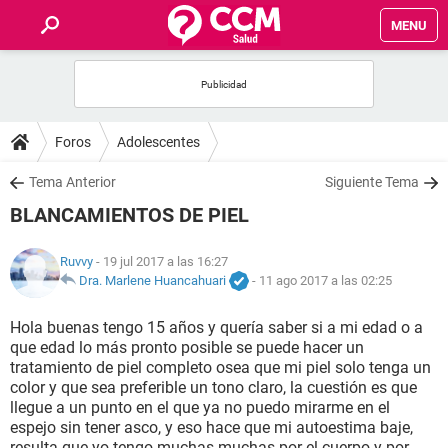
MENU
INICIO
FOROS
Foros
Adolescentes
SALUD
Tema Anterior
Siguiente Tema
BLANCAMIENTOS DE PIEL
FAMILIA
Ruvvy
- 19 jul 2017 a las 16:27
NUTRICIÓN
Dra. Marlene Huancahuari
-
11 ago 2017 a las 02:25
Hola buenas tengo 15 años y quería saber si a mi edad o a
BIENESTAR
que edad lo más pronto posible se puede hacer un
tratamiento de piel completo osea que mi piel solo tenga un
SEXUALIDAD
color y que sea preferible un tono claro, la cuestión es que
llegue a un punto en el que ya no puedo mirarme en el
espejo sin tener asco, y eso hace que mi autoestima baje,
GLOSARIO
resulta que yo tengo muchas muchas por el cuerpo y por