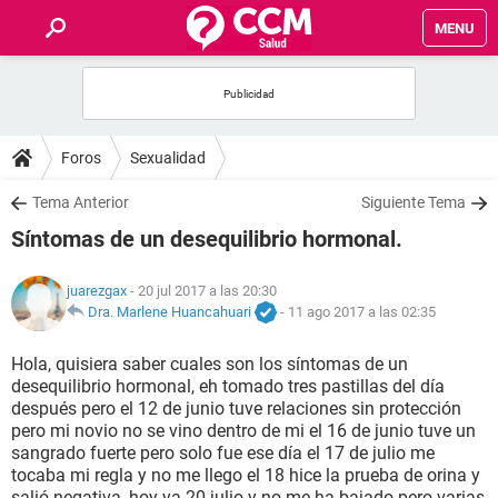
MENU
INICIO
FOROS
Foros
Sexualidad
SALUD
Tema Anterior
Siguiente Tema
Síntomas de un desequilibrio hormonal.
FAMILIA
juarezgax
- 20 jul 2017 a las 20:30
NUTRICIÓN
Dra. Marlene Huancahuari
-
11 ago 2017 a las 02:35
Hola, quisiera saber cuales son los síntomas de un
BIENESTAR
desequilibrio hormonal, eh tomado tres pastillas del día
después pero el 12 de junio tuve relaciones sin protección
SEXUALIDAD
pero mi novio no se vino dentro de mi el 16 de junio tuve un
sangrado fuerte pero solo fue ese día el 17 de julio me
tocaba mi regla y no me llego el 18 hice la prueba de orina y
GLOSARIO
salió negativa, hoy ya 20 julio y no me ha bajado pero varias