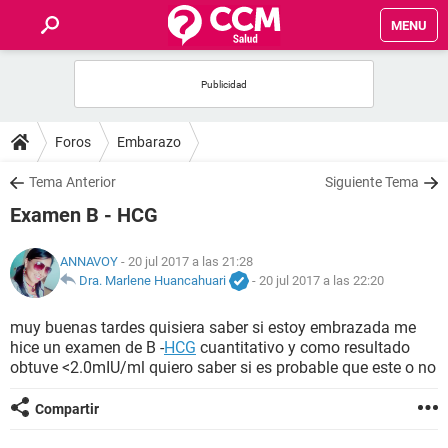
MENU
INICIO
FOROS
Foros
Embarazo
SALUD
Tema Anterior
Siguiente Tema
Examen B - HCG
FAMILIA
ANNAVOY
- 20 jul 2017 a las 21:28
NUTRICIÓN
Dra. Marlene Huancahuari
-
20 jul 2017 a las 22:20
muy buenas tardes quisiera saber si estoy embrazada me
BIENESTAR
hice un examen de B -
HCG
cuantitativo y como resultado
obtuve <2.0mIU/ml quiero saber si es probable que este o no
SEXUALIDAD
Compartir
GLOSARIO