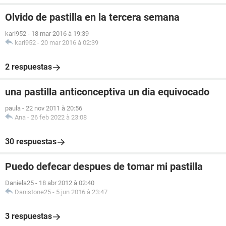
Olvido de pastilla en la tercera semana
kari952
-
18 mar 2016 à 19:39
kari952
-
20 mar 2016 à 02:39
2 respuestas
una pastilla anticonceptiva un dia equivocado
paula
-
22 nov 2011 à 20:56
Ana
-
26 feb 2022 à 23:08
30 respuestas
Puedo defecar despues de tomar mi pastilla
Daniela25
-
18 abr 2012 à 02:40
Danistone25
-
5 jun 2016 à 23:47
3 respuestas