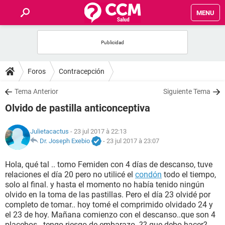
MENU
INICIO
FORUMS
Foros
Contracepción
SALUD
Tema Anterior
Siguiente Tema
Olvido de pastilla anticonceptiva
FAMILIA
Julietacactus
- 23 jul 2017 à 22:13
NUTRICIÓN
Dr. Joseph Exebio
-
23 jul 2017 à 23:07
Hola, qué tal .. tomo Femiden con 4 días de descanso, tuve
BIENESTAR
relaciones el día 20 pero no utilicé el
condón
todo el tiempo,
solo al final. y hasta el momento no había tenido ningún
SEXUALIDAD
olvido en la toma de las pastillas. Pero el día 23 olvidé por
completo de tomar.. hoy tomé el comprimido olvidado 24 y
el 23 de hoy. Mañana comienzo con el descanso..que son 4
GLOSARIO
placebos.. tengo riesgo de embarazo..?? que debo hacer?