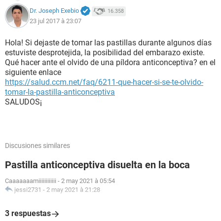
Dr. Joseph Exebio
16.358
23 jul 2017 à 23:07
Hola! Si dejaste de tomar las pastillas durante algunos días
estuviste desprotejida, la posibilidad del embarazo existe.
Qué hacer ante el olvido de una píldora anticonceptiva? en el
siguiente enlace
https://salud.ccm.net/faq/6211-que-hacer-si-se-te-olvido-
tomar-la-pastilla-anticonceptiva
SALUDOS¡
Discusiones similares
Pastilla anticonceptiva disuelta en la boca
Caaaaaaamiiiiiiiiiiii
-
2 may 2021 à 05:54
jessi2731
-
2 may 2021 à 21:28
3 respuestas