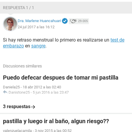
RESPUESTA 1 / 1
Dra. Marlene Huancahuari
29.005
24 jul 2017 a las 16:12
Si hay retraso menstrual lo primero es realizarse un
test de
embarazo
en
sangre
.
Discusiones similares
Puedo defecar despues de tomar mi pastilla
Daniela25
-
18 abr 2012 a las 02:40
Danistone25
-
5 jun 2016 a las 23:47
3 respuestas
pastilla y luego ir al baño, algun riesgo??
valenzuelacamila
-
3 nov 2015 a las 00:52