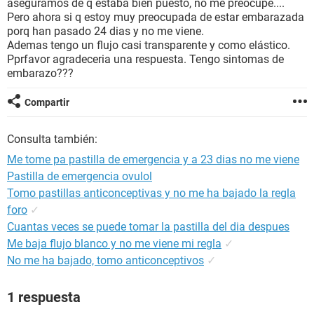
aseguramos de q estaba bien puesto, no me preocupe....
Pero ahora si q estoy muy preocupada de estar embarazada
porq han pasado 24 dias y no me viene.
Ademas tengo un flujo casi transparente y como elástico.
Pprfavor agradeceria una respuesta. Tengo sintomas de
embarazo???
Compartir
Consulta también:
Me tome pa pastilla de emergencia y a 23 dias no me viene
Pastilla de emergencia ovulol
Tomo pastillas anticonceptivas y no me ha bajado la regla
foro
✓
Cuantas veces se puede tomar la pastilla del dia despues
Me baja flujo blanco y no me viene mi regla
✓
No me ha bajado, tomo anticonceptivos
✓
1 respuesta