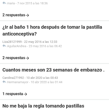
maria
-
7 nov 2015 a las 18:36
2 respuestas
¿Ir al baño 1 hora después de tomar la pastilla
anticonceptiva?
Liza28121999
-
22 may 2016 a las 12:33
AguilarAndrea
-
23 may 2016 a las 06:42
2 respuestas
Cuantos meses son 23 semanas de embarazo .
Carolina271992
-
10 abr 2020 a las 00:43
Hermanamayor
-
10 abr 2020 a las 01:44
1 respuesta
No me baja la regla tomando pastillas