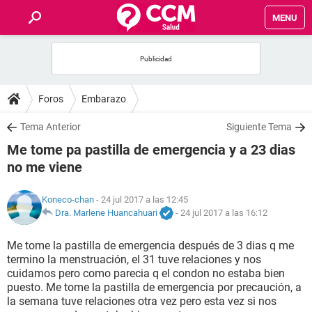
MENU
INICIO
FOROS
Foros
Embarazo
SALUD
Tema Anterior
Siguiente Tema
Me tome pa pastilla de emergencia y a 23 dias
FAMILIA
no me viene
NUTRICIÓN
Koneco-chan
- 24 jul 2017 a las 12:45
Dra. Marlene Huancahuari
-
24 jul 2017 a las 16:12
BIENESTAR
Me tome la pastilla de emergencia después de 3 dias q me
termino la menstruación, el 31 tuve relaciones y nos
SEXUALIDAD
cuidamos pero como parecia q el condon no estaba bien
puesto. Me tome la pastilla de emergencia por precaución, a
la semana tuve relaciones otra vez pero esta vez si nos
GLOSARIO