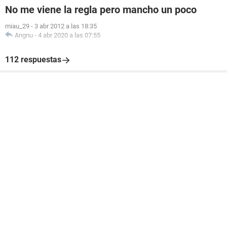
No me viene la regla pero mancho un poco
miau_29
-
3 abr 2012 a las 18:35
Angnu
-
4 abr 2020 a las 07:55
112 respuestas