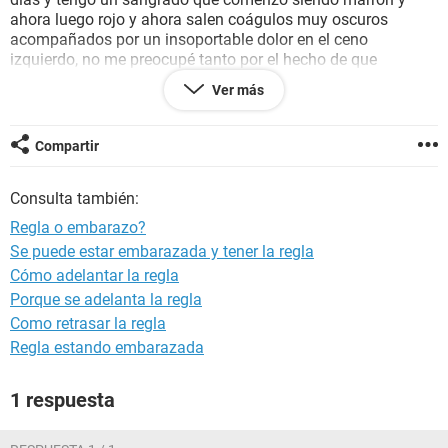
ahora luego rojo y ahora salen coágulos muy oscuros
acompañados por un insoportable dolor en el ceno
izquierdo, no me preocupé tanto por el hecho de que
sangrara marrón ya que tengo
quistes ováricos
pero si me
Ver más
preocupa que el periodo me bajara dos veces en un mes.
Como nunca había tomado la post day estoy confundida,
sería la regla o
sangrado de implantación
?
Compartir
Consulta también:
Regla o embarazo?
Se puede estar embarazada y tener la regla
Cómo adelantar la regla
Porque se adelanta la regla
Como retrasar la regla
Regla estando embarazada
1 respuesta