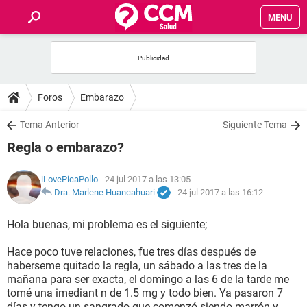
MENU
INICIO
FOROS
Foros
Embarazo
SALUD
Tema Anterior
Siguiente Tema
Regla o embarazo?
FAMILIA
iLovePicaPollo
- 24 jul 2017 a las 13:05
NUTRICIÓN
Dra. Marlene Huancahuari
-
24 jul 2017 a las 16:12
Hola buenas, mi problema es el siguiente;
BIENESTAR
Hace poco tuve relaciones, fue tres días después de
SEXUALIDAD
haberseme quitado la regla, un sábado a las tres de la
mañana para ser exacta, el domingo a las 6 de la tarde me
tomé una imediant n de 1.5 mg y todo bien. Ya pasaron 7
GLOSARIO
días y tengo un sangrado que comenzó siendo marrón y