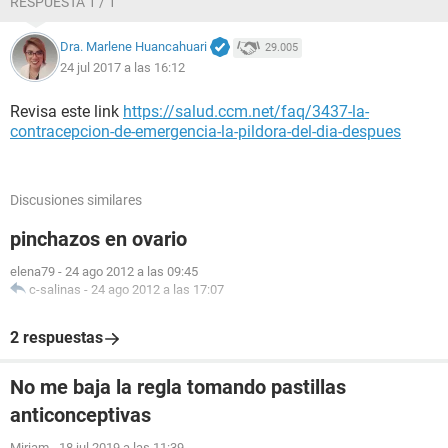
RESPUESTA 1 / 1
Dra. Marlene Huancahuari
29.005
24 jul 2017 a las 16:12
Revisa este link
https://salud.ccm.net/faq/3437-la-
contracepcion-de-emergencia-la-pildora-del-dia-despues
Discusiones similares
pinchazos en ovario
elena79
-
24 ago 2012 a las 09:45
c-salinas
-
24 ago 2012 a las 17:07
2 respuestas
No me baja la regla tomando pastillas
anticonceptivas
Miriam
-
18 jul 2019 a las 11:39