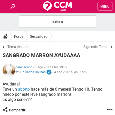
MENU
INICIO
FOROS
Foros
Sexualidad
SALUD
Tema Anterior
Siguiente Tema
SANGRADO MARRON AYUDAAAA
FAMILIA
camilacano
- 1 ago 2017 a las 19:39
NUTRICIÓN
Dr. Carlos Salinas
-
4 ago 2017 a las 02:26
Ayudaaa!
BIENESTAR
Tuve un
aborto
hace más de 6 meses! Tengo 18. Tengo
miedo por este leve sangrado marrón!
SEXUALIDAD
Es algo serio???
Compartir
GLOSARIO