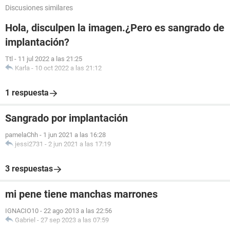
Discusiones similares
Hola, disculpen la imagen.¿Pero es sangrado de
implantación?
Ttl
-
11 jul 2022 a las 21:25
Karla
-
10 oct 2022 a las 21:12
1 respuesta
Sangrado por implantación
pamelaChh
-
1 jun 2021 a las 16:28
jessi2731
-
2 jun 2021 a las 17:19
3 respuestas
mi pene tiene manchas marrones
IGNACIO10
-
22 ago 2013 a las 22:56
Gabriel
-
27 sep 2023 a las 07:59