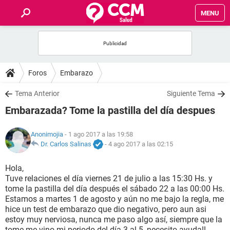
MENU
INICIO
FOROS
Foros
Embarazo
SALUD
Tema Anterior
Siguiente Tema
Embarazada? Tome la pastilla del día despues
FAMILIA
Anonimojia
- 1 ago 2017 a las 19:58
NUTRICIÓN
Dr. Carlos Salinas
-
4 ago 2017 a las 02:15
Hola,
BIENESTAR
Tuve relaciones el día viernes 21 de julio a las 15:30 Hs. y
tome la pastilla del día después el sábado 22 a las 00:00 Hs.
SEXUALIDAD
Estamos a martes 1 de agosto y aún no me bajo la regla, me
hice un test de embarazo que dio negativo, pero aun asi
estoy muy nerviosa, nunca me paso algo así, siempre que la
GLOSARIO
tome me vino mi periodo del día 3 al 5, necesito ayuda!!