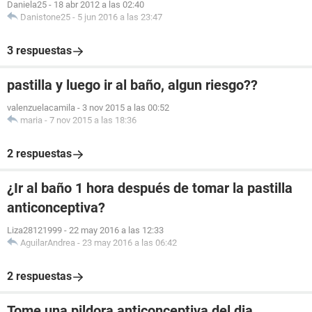
Daniela25
-
18 abr 2012 a las 02:40
Danistone25
-
5 jun 2016 a las 23:47
3 respuestas
pastilla y luego ir al baño, algun riesgo??
valenzuelacamila
-
3 nov 2015 a las 00:52
maria
-
7 nov 2015 a las 18:36
2 respuestas
¿Ir al baño 1 hora después de tomar la pastilla
anticonceptiva?
Liza28121999
-
22 may 2016 a las 12:33
AguilarAndrea
-
23 may 2016 a las 06:42
2 respuestas
Tome una pildora anticonceptiva del dia