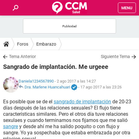
MENU
INICIO
FOROS
Foros
Embarazo
SALUD
Tema Anterior
Siguiente Tema
Sangrado de implantación. Me urgeee
FAMILIA
Daniela1234567890
- 2 ago 2017 a las 14:27
NUTRICIÓN
Dra. Marlene Huancahuari
-
17 ago 2017 a las 23:26
Es posible que se de el
sangrado de implantación
de 20-23
BIENESTAR
días después de las relaciones sexuales? El flujo tiene
características similares. Pero el otros día tuve relaciones
SEXUALIDAD
sexulaes y cuando terminamos nos fijamos que me salió
sangre
y desde ahí me ha salido poquito o con flujo y
sangre. Yo ya sospechaba que estaba embrazada por otra
GLOSARIO
relacion sexual.