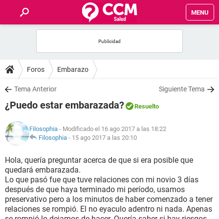
MENU
INICIO
FOROS
Foros
Embarazo
SALUD
Tema Anterior
Siguiente Tema
¿Puedo estar embarazada?
Resuelto
FAMILIA
Filosophia
- Modificado el 16 ago 2017 a las 18:22
NUTRICIÓN
Filosophia
-
15 ago 2017 a las 20:10
Hola, quería preguntar acerca de que si era posible que
BIENESTAR
quedará embarazada.
Lo que pasó fue que tuve relaciones con mi novio 3 días
SEXUALIDAD
después de que haya terminado mi período, usamos
preservativo pero a los minutos de haber comenzado a tener
relaciones se rompió. El no eyaculo adentro ni nada. Apenas
GLOSARIO
se rompió lo dejamos de hacer. Quería saber si hay riesgos