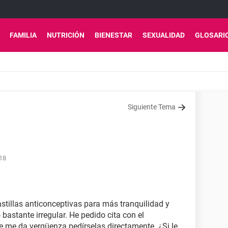
FAMILIA
NUTRICIÓN
BIENESTAR
SEXUALIDAD
GLOSARI
Siguiente Tema
:18
stillas anticonceptivas para más tranquilidad y
 bastante irregular. He pedido cita con el
re me da vergüenza pedírselas directamente. ¿Si le