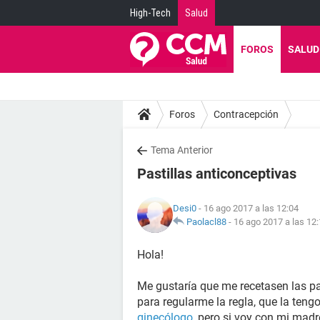
High-Tech
Salud
FOROS
SALUD
Foros
Contracepción
Tema Anterior
Pastillas anticonceptivas
Desi0
- 16 ago 2017 a las 12:04
Paolacl88
-
16 ago 2017 a las 12
Hola!
Me gustaría que me recetasen las pa
para regularme la regla, que la tengo
ginecólogo
, pero si voy con mi mad