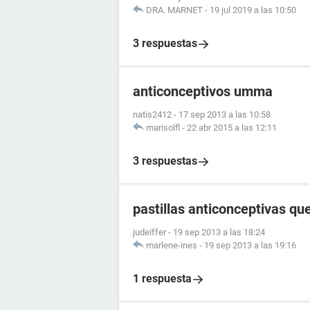
DRA. MARNET
-
19 jul 2019 a las 10:50
3 respuestas
anticonceptivos umma
natis2412
-
17 sep 2013 a las 10:58
marisolfl
-
22 abr 2015 a las 12:11
3 respuestas
pastillas anticonceptivas q
judeiffer
-
19 sep 2013 a las 18:24
marlene-ines
-
19 sep 2013 a las 19:16
1 respuesta