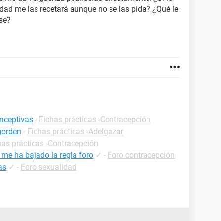
dad me las recetará aunque no se las pida? ¿Qué le
ase?
onceptivas
-
Fichas prácticas -Contracepción
gorden
-
Fichas prácticas -Adelgazar
has prácticas -Contracepción
 me ha bajado la regla foro
✓
-
Foro contracepción
as
✓
-
Foro sexualidad