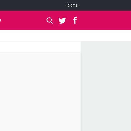
Idioma
O