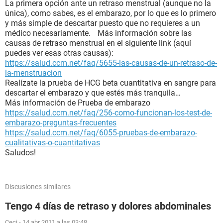
La primera opción ante un retraso menstrual (aunque no la
única), como sabes, es el embarazo, por lo que es lo primero
y más simple de descartar puesto que no requieres a un
médico necesariamente. Más información sobre las
causas de retraso menstrual en el siguiente link (aquí
puedes ver esas otras causas):
https://salud.ccm.net/faq/5655-las-causas-de-un-retraso-de-
la-menstruacion
Realízate la prueba de HCG beta cuantitativa en sangre para
descartar el embarazo y que estés más tranquila…
Más información de Prueba de embarazo
https://salud.ccm.net/faq/256-como-funcionan-los-test-de-
embarazo-preguntas-frecuentes
https://salud.ccm.net/faq/6055-pruebas-de-embarazo-
cualitativas-o-cuantitativas
Saludos!
Discusiones similares
Tengo 4 días de retraso y dolores abdominales
Ceci
-
14 abr 2011 a las 03:48