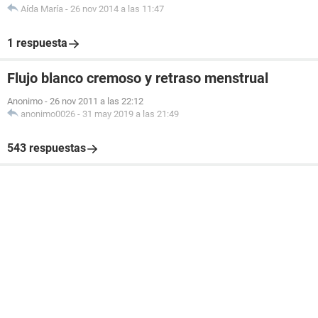
Aída María
-
26 nov 2014 a las 11:47
1 respuesta
Flujo blanco cremoso y retraso menstrual
Anonimo
-
26 nov 2011 a las 22:12
anonimo0026
-
31 may 2019 a las 21:49
543 respuestas