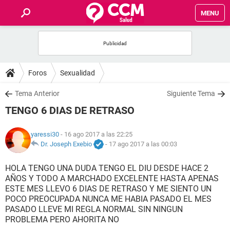
MENU
INICIO
FOROS
Foros
Sexualidad
SALUD
Tema Anterior
Siguiente Tema
TENGO 6 DIAS DE RETRASO
FAMILIA
yaressi30
- 16 ago 2017 a las 22:25
NUTRICIÓN
Dr. Joseph Exebio
-
17 ago 2017 a las 00:03
HOLA TENGO UNA DUDA TENGO EL DIU DESDE HACE 2
BIENESTAR
AÑOS Y TODO A MARCHADO EXCELENTE HASTA APENAS
ESTE MES LLEVO 6 DIAS DE RETRASO Y ME SIENTO UN
SEXUALIDAD
POCO PREOCUPADA NUNCA ME HABIA PASADO EL MES
PASADO LLEVE MI REGLA NORMAL SIN NINGUN
PROBLEMA PERO AHORITA NO
GLOSARIO