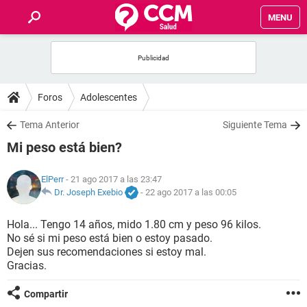
MENU
INICIO
FOROS
Foros
Adolescentes
SALUD
Tema Anterior
Siguiente Tema
Mi peso está bien?
FAMILIA
ElPerr
- 21 ago 2017 a las 23:47
NUTRICIÓN
Dr. Joseph Exebio
-
22 ago 2017 a las 00:05
Hola... Tengo 14 años, mido 1.80 cm y peso 96 kilos.
BIENESTAR
No sé si mi peso está bien o estoy pasado.
Dejen sus recomendaciones si estoy mal.
SEXUALIDAD
Gracias.
Compartir
GLOSARIO