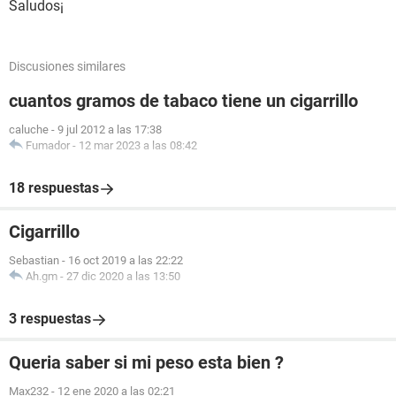
Saludos¡
Discusiones similares
cuantos gramos de tabaco tiene un cigarrillo
caluche
-
9 jul 2012 a las 17:38
Fumador
-
12 mar 2023 a las 08:42
18 respuestas
Cigarrillo
Sebastian
-
16 oct 2019 a las 22:22
Ah.gm
-
27 dic 2020 a las 13:50
3 respuestas
Queria saber si mi peso esta bien ?
Max232
-
12 ene 2020 a las 02:21