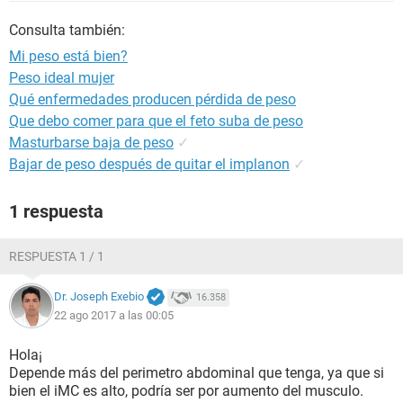
Consulta también:
Mi peso está bien?
Peso ideal mujer
Qué enfermedades producen pérdida de peso
Que debo comer para que el feto suba de peso
Masturbarse baja de peso
✓
Bajar de peso después de quitar el implanon
✓
1 respuesta
RESPUESTA 1 / 1
Dr. Joseph Exebio
16.358
22 ago 2017 a las 00:05
Hola¡
Depende más del perimetro abdominal que tenga, ya que si
bien el iMC es alto, podría ser por aumento del musculo.