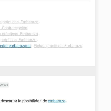
s prácticas -Embarazo
s -Contracepción
s prácticas -Embarazo
 prácticas -Embarazo
uedar embarazada
-
Fichas prácticas -Embarazo
29.005
descartar la posibilidad de
embarazo
.