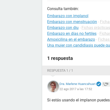
Consulta también:
Embarazo con implanol
Embarazo con menstruación
-
Ficha
Embarazo con diu
-
Fichas práctica
Embarazo en días no fertiles
-
Ficha
Amoxicilina en el embarazo
-
Fichas
Una mujer con candidiasis puede q
1 respuesta
RESPUESTA 1 / 1
Dra. Marlene Huancahuari
22 ago 2017 a las 17:52
Si estás usando el implanon puedes 