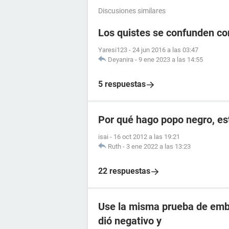
Discusiones similares
Los quistes se confunden c
Yaresi123
-
24 jun 2016 a las 03:47
Deyanira
-
9 ene 2023 a las 14:55
5 respuestas
Por qué hago popo negro, e
isai
-
16 oct 2012 a las 19:21
Ruth
-
3 ene 2022 a las 13:23
22 respuestas
Use la misma prueba de emba
dió negativo y