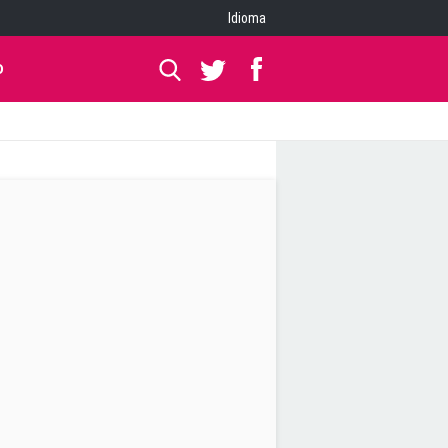
Idioma
O